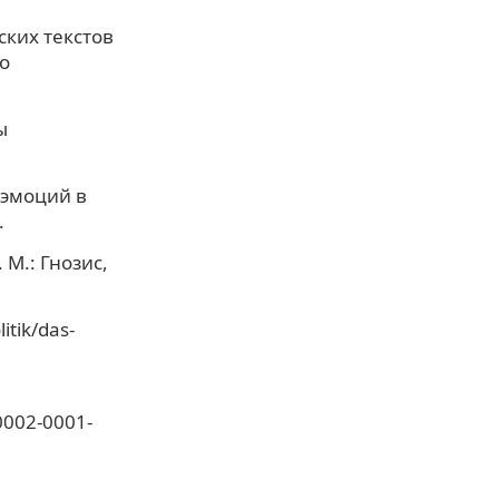
ских текстов
о
ы
 эмоций в
.
М.: Гнозис,
itik/das-
-0002-0001-