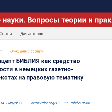
 науки. Вопросы теории и пра
Статьи
Для авторов
21
Открытый доступ
нцепт БИБЛИЯ как средство
ости в немецких газетно-
екстах на правовую тематику
 14. Выпуск 11
https://doi.org/10.30853/phil210544