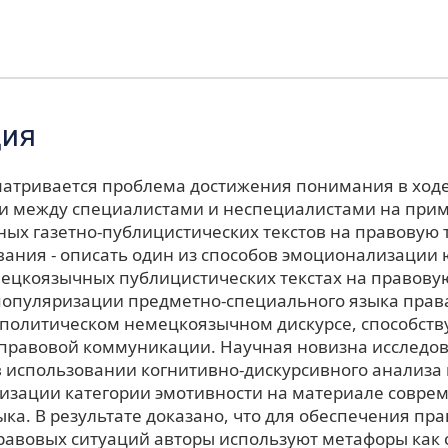
ция
сматривается проблема достижения понимания в ход
 между специалистами и неспециалистами на при
ых газетно-публицистических текстов на правовую 
вания - описать один из способов эмоционализации
мецкоязычных публицистических текстах на правову
 популяризации предметно-специального языка прав
политическом немецкоязычном дискурсе, способст
правовой коммуникации. Научная новизна исследо
в использовании когнитивно-дискурсивного анализа
лизации категории эмотивности на материале совре
ка. В результате доказано, что для обеспечения пр
равовых ситуаций авторы используют метафоры как 