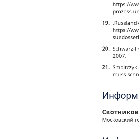
https://ww
prozess-u
,Russland 
https://ww
suedosseti
Schwarz-Fr
2007.
Smoltczyk 
muss-schm
Информа
Скотников
Московский г