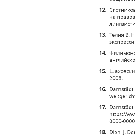
Скотников
на правов
лингвисти
Телия В. 
экспресси
Филимонов
английско
Шаховский
2008.
Darnstädt 
weltgeric
Darnstädt T
https://ww
0000-000
Diehl J. D