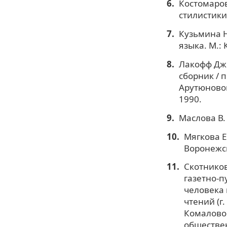
Костомаров
стилистики.
Кузьмина Н
языка. М.:
Лакофф Дж.
сборник / пе
Арутюновой
1990.
Маслова В. 
Мягкова Е
Воронежско
Скотников
газетно-п
человека 
чтений (г.
Комаловой
обществе