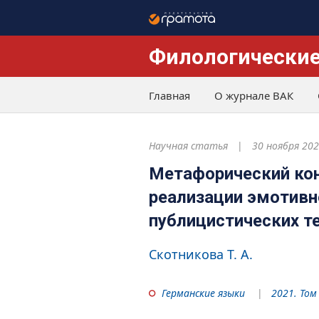
Филологические
Главная
О журнале ВАК
Научная статья
30 ноября 20
Метафорический ко
реализации эмотивн
публицистических т
Скотникова Т. А.
Германские языки
2021. Том