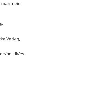
e-mann-ein-
e-
cke Verlag,
e/politik/es-