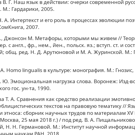
 В. Г. Наш язык в действии: очерки современной рус
 М.: Гардарики, 2005.
. А. Интертекст и его роль в процессах эволюции по
 КомКнига, 2007.
, Джонсон М. Метафоры, которыми мы живем // Тео
р. с англ., фр., нем., йен., польск. яз.; вступ. ст. и сост
; общ. ред. Н. Д. Арутюновой и М. А. Журинской. М.: 
А. Homo lingualis в культуре: монография. М.: Гнозис,
. Ю. Эмоциональная нагрузка слова. Воронеж: Изд-в
го гос. ун-та, 1990.
а Т. А. Сравнения как средство реализации эмотивн
ублицистических текстов на правовую тематику // Я
и этноса: сборник научных трудов по материалам XV
 Москва, 25 мая 2018 г.) / под ред. В. А. Пищальниковой
, Н. Н. Германовой. М.: Институт научной информа
нным наукам РАН, 2018.