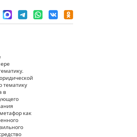
е
мере
тематику.
 юридической
ю тематику
а в
вующего
вания
 метафор как
менного
авильного
средство