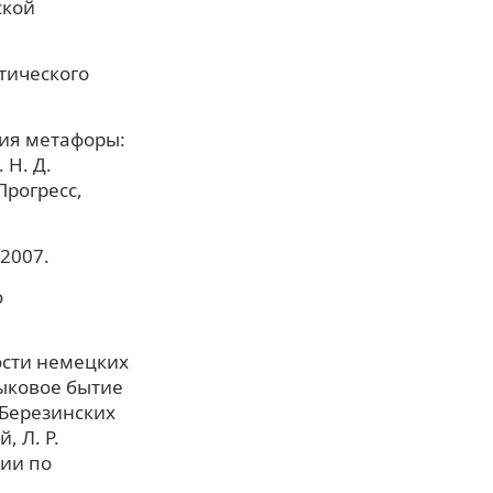
ской
этического
рия метафоры:
. Н. Д.
Прогресс,
 2007.
о
ости немецких
зыковое бытие
 Березинских
, Л. Р.
ции по