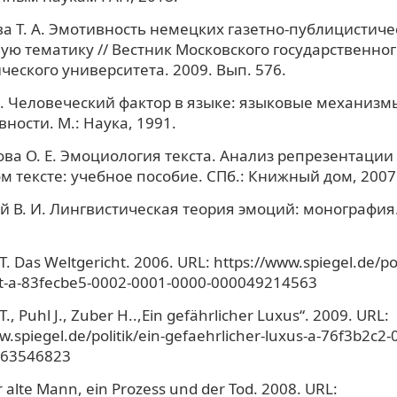
а Т. А. Эмотивность немецких газетно-публицистиче
ую тематику // Вестник Московского государственног
ческого университета. 2009. Вып. 576.
Н. Человеческий фактор в языке: языковые механизм
вности. М.: Наука, 1991.
а О. Е. Эмоциология текста. Анализ репрезентации
м тексте: учебное пособие. СПб.: Книжный дом, 2007
 В. И. Лингвистическая теория эмоций: монография. 
T. Das Weltgericht. 2006. URL: https://www.spiegel.de/pol
ht-a-83fecbe5-0002-0001-0000-000049214563
., Puhl J., Zuber H..,Ein gefährlicher Luxus“. 2009. URL:
w.spiegel.de/politik/ein-gefaehrlicher-luxus-a-76f3b2c2
063546823
er alte Mann, ein Prozess und der Tod. 2008. URL: