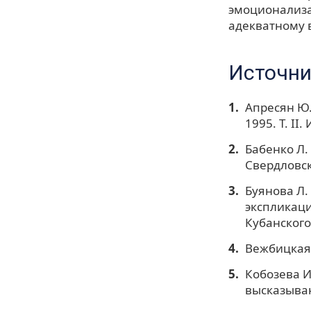
эмоционализа
адекватному 
Источни
Апресян Ю.
1995. Т. I
Бабенко Л.
Свердловск:
Буянова Л.
экспликаци
Кубанского 
Вежбицкая 
Кобозева И
высказыван