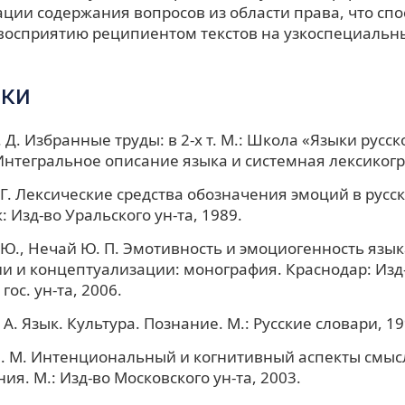
ции содержания вопросов из области права, что спо
восприятию реципиентом текстов на узкоспециальн
ки
 Д. Избранные труды: в 2-х т. М.: Школа «Языки русск
I. Интегральное описание языка и системная лексиког
 Г. Лексические средства обозначения эмоций в русс
 Изд-во Уральского ун-та, 1989.
 Ю., Нечай Ю. П. Эмотивность и эмоциогенность язы
и и концептуализации: монография. Краснодар: Изд
гос. ун-та, 2006.
А. Язык. Культура. Познание. М.: Русские словари, 19
. М. Интенциональный и когнитивный аспекты смыс
ия. М.: Изд-во Московского ун-та, 2003.