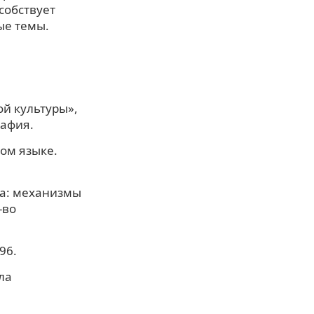
собствует
ые темы.
ой культуры»,
рафия.
ком языке.
ка: механизмы
-во
96.
ла