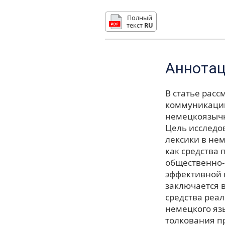
Полный
текст
RU
Аннота
В статье рас
коммуникации
немецкоязычн
Цель исследо
лексики в не
как средства
общественно-
эффективной 
заключается 
средства реа
немецкого язы
толкования п