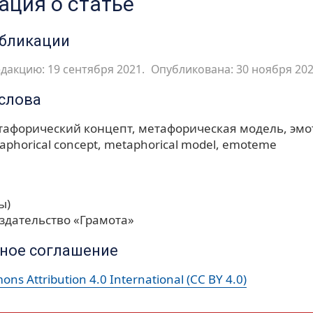
ция о статье
убликации
дакцию: 19 сентября 2021.
Опубликована: 30 ноября 202
слова
тафорический концепт
метафорическая модель
эмо
aphorical concept
metaphorical model
emoteme
ы)
здательство «Грамота»
ное соглашение
ns Attribution 4.0 International (CC BY 4.0)