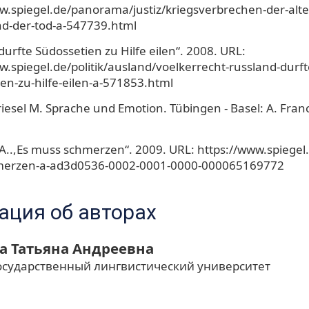
w.spiegel.de/panorama/justiz/kriegsverbrechen-der-alt
nd-der-tod-a-547739.html
durfte Südossetien zu Hilfe eilen“. 2008. URL:
w.spiegel.de/politik/ausland/voelkerrecht-russland-durft
en-zu-hilfe-eilen-a-571853.html
iesel M. Sprache und Emotion. Tübingen - Basel: A. Fran
A..,Es muss schmerzen“. 2009. URL: https://www.spiegel.d
erzen-a-ad3d0536-0002-0001-0000-000065169772
ция об авторах
а Татьяна Андреевна
осударственный лингвистический университет