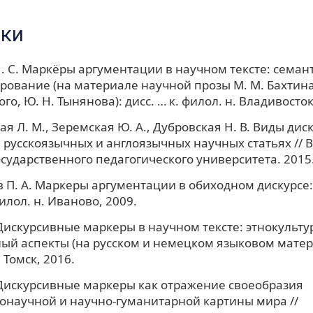
ки
. С. Маркёры аргументации в научном тексте: семан
ование (на материале научной прозы М. М. Бахтина,
о, Ю. Н. Тынянова): дисс. … к. филол. н. Владивосток
ая Л. М., Зеремская Ю. А., Дубровская Н. В. Виды ди
 русскоязычных и англоязычных научных статьях // 
осударственного педагогического университета. 2015. 
 П. А. Маркеры аргументации в обиходном дискурсе:
филол. н. Иваново, 2009.
. Дискурсивные маркеры в научном тексте: этнокульт
ый аспекты (на русском и немецком языковом матери
. Томск, 2016.
. Дискурсивные маркеры как отражение своеобразия
онаучной и научно-гуманитарной картины мира //