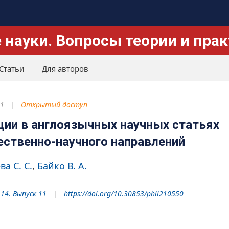
 науки. Вопросы теории и пра
Статьи
Для авторов
21
Открытый доступ
ии в англоязычных научных статьях
ественно-научного направлений
а С. С.
Байко В. А.
 14. Выпуск 11
https://doi.org/10.30853/phil210550