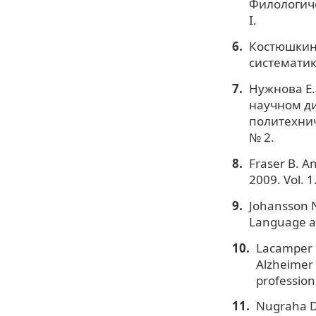
Филологичес
I.
Костюшкина
систематик
Нужнова Е. 
научном ди
политехнич
№ 2.
Fraser B. A
2009. Vol. 1
Johansson N
Language an
Lacamper R
Alzheimer 
profession
Nugraha D.