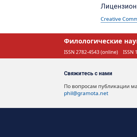
Лицензион
Creative Commo
Филологические нау
ISSN 2782-4543 (online)
ISSN 1
Свяжитесь с нами
По вопросам публикации м
phil@gramota.net