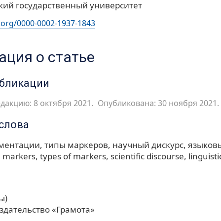
кий государственный университет
d.org/0000-0002-1937-1843
ция о статье
убликации
дакцию: 8 октября 2021.
Опубликована: 30 ноября 2021.
слова
ументации
типы маркеров
научный дискурс
языков
 markers
types of markers
scientific discourse
linguisti
ы)
здательство «Грамота»