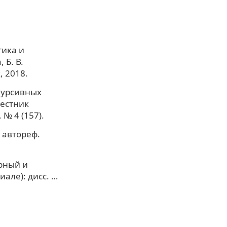
тика и
 Б. В.
, 2018.
скурсивных
Вестник
№ 4 (157).
 автореф.
урный и
але): дисс. …