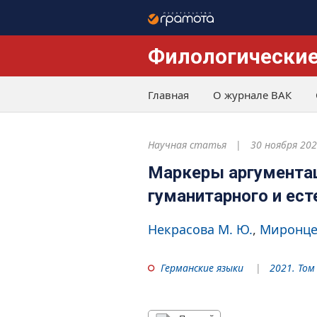
Филологические
Главная
О журнале ВАК
Научная статья
30 ноября 20
Маркеры аргументац
гуманитарного и ест
Некрасова М. Ю.
Миронцев
Германские языки
2021. Том