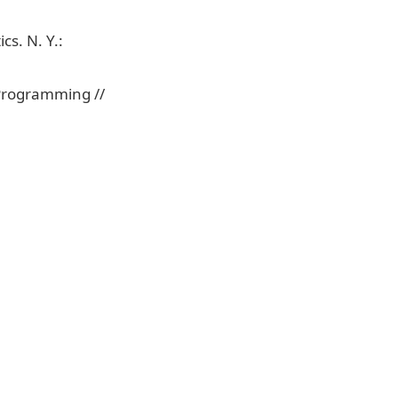
cs. N. Y.:
 Programming //