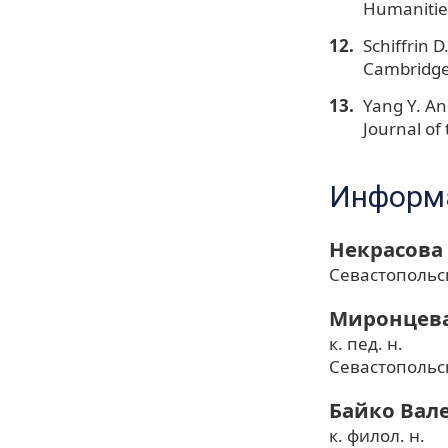
Humanities
Schiffrin D
Cambridge 
Yang Y. An
Journal of
Информа
Некрасова
Севастопольс
Миронцева
к. пед. н.
Севастопольс
Байко Вал
к. филол. н.