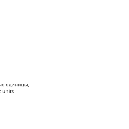
ые единицы
c units