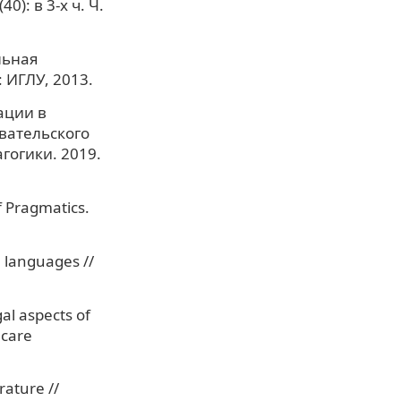
): в 3-х ч. Ч.
льная
 ИГЛУ, 2013.
тации в
вательского
гогики. 2019.
f Pragmatics.
 languages //
al aspects of
hcare
ature //