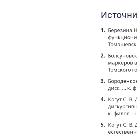
Источни
Березина Н
функционир
Томашевског
Болсуновск
маркеров в
Томского г
Бороденков
дисс. … к. 
Когут С. В
дискурсивн
к. филол. н
Когут С. В
естественн