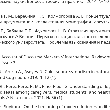
кие науки. Вопросы теории и практики. 2014. № 10 (40
 Г. М., Баребина Н. С., Колмогорова А. В. Концептуа
а аргументации: коллективная монография. Иркутск:
Е., Бабаева Т. Б., Жуковская Н. В. Стратегия аргумен
скурсе // Вестник Пермского национального исследо
еского университета. Проблемы языкознания и педа
n Account of Discourse Markers // International Review o
. Issue 2.
., Anikin A., Aseyev N. Color sound symbolism in natural
d Cognition. 2019. № 12 (1).
., Perez Pérez R. M., Piñol-Ripoll G. Understanding of leg
disease among caregivers, medical students, and healt
als // Neurología. 2021. № 36 (1).
, Suyitnno. On the beginning of modern Indonesian liter