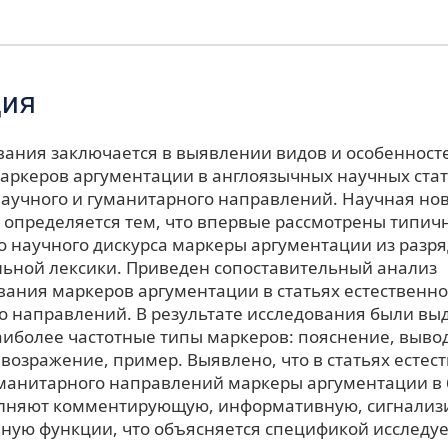
ция
вания заключается в выявлении видов и особенност
аркеров аргументации в англоязычных научных ста
научного и гуманитарного направлений. Научная но
 определяется тем, что впервые рассмотрены типич
о научного дискурса маркеры аргументации из разр
ьной лексики. Приведен сопоставительный анализ
ания маркеров аргументации в статьях естественно
о направлений. В результате исследования были в
иболее частотные типы маркеров: пояснение, вывод
возражение, пример. Выявлено, что в статьях естес
уманитарного направлений маркеры аргументации в
олняют комментирующую, информативную, сигнали
ную функции, что объясняется спецификой исследуе