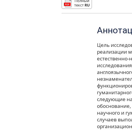
Полный
текст
RU
Аннота
Цель исследо
реализации м
естественно-
исследования
англоязычног
незнаменател
функциониров
гуманитарног
следующие на
обоснование, 
научного и г
случаев вып
организацион