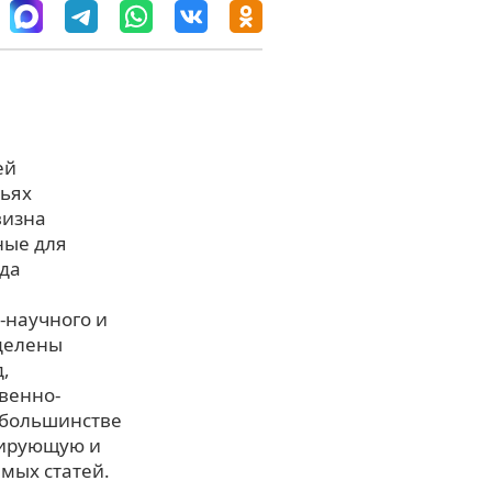
ей
тьях
визна
ные для
яда
-научного и
ыделены
,
твенно-
 большинстве
зирующую и
мых статей.