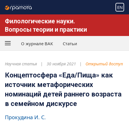
EN
Филологические науки.
Вопросы теории и практики
О журнале ВАК
Статьи
Научная статья
30 ноября 2021
Открытый доступ
Концептосфера «Еда/Пища» как
источник метафорических
номинаций детей раннего возраста
в семейном дискурсе
Прокудина И. С.