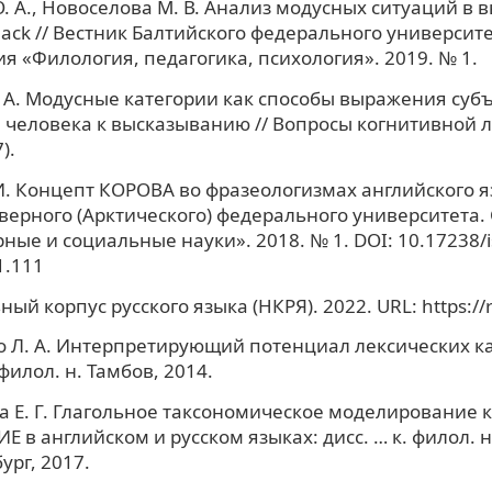
. А., Новоселова М. В. Анализ модусных ситуаций в
 lack // Вестник Балтийского федерального университе
ия «Филология, педагогика, психология». 2019. № 1.
 А. Модусные категории как способы выражения суб
человека к высказыванию // Вопросы когнитивной л
).
И. Концепт КОРОВА во фразеологизмах английского яз
верного (Арктического) федерального университета.
ные и социальные науки». 2018. № 1. DOI: 10.17238/i
1.111
й корпус русского языка (НКРЯ). 2022. URL: https://
 Л. А. Интерпретирующий потенциал лексических ка
 филол. н. Тамбов, 2014.
 Е. Г. Глагольное таксономическое моделирование 
 в английском и русском языках: дисс. … к. филол. н
ург, 2017.