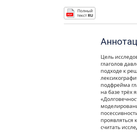
Полный
текст
RU
Аннота
Цель исследо
глаголов дав
подходе к ре
лексикографи
подфрейма гл
на базе трёх
«Долговечнос
моделировани
посессивност
проявляться к
считать иссл