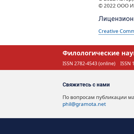
© 2022 ООО И
Лицензион
Creative Commo
Филологические нау
ISSN 2782-4543 (online)
ISSN 1
Свяжитесь с нами
По вопросам публикации м
phil@gramota.net