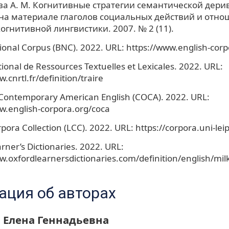
а А. М. Когнитивные стратегии семантической дери
(на материале глаголов социальных действий и отнош
огнитивной лингвистики. 2007. № 2 (11).
tional Corpus (BNC). 2022. URL: https://www.english-cor
ional de Ressources Textuelles et Lexicales. 2022. URL:
.cnrtl.fr/definition/traire
Contemporary American English (COCA). 2022. URL:
w.english-corpora.org/coca
pora Collection (LCC). 2022. URL: https://corpora.uni-lei
rner’s Dictionaries. 2022. URL:
w.oxfordlearnersdictionaries.com/definition/english/mil
ция об авторах
 Елена Геннадьевна