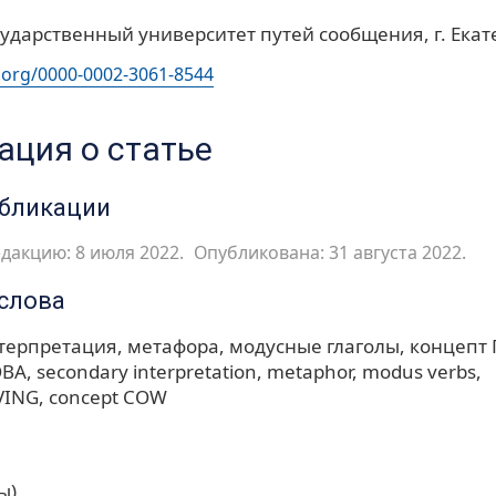
ударственный университет путей сообщения, г. Екат
d.org/0000-0002-3061-8544
ция о статье
убликации
дакцию: 8 июля 2022.
Опубликована: 31 августа 2022.
слова
терпретация
метафора
модусные глаголы
концепт
ОВА
secondary interpretation
metaphor
modus verbs
VING
concept COW
ы)