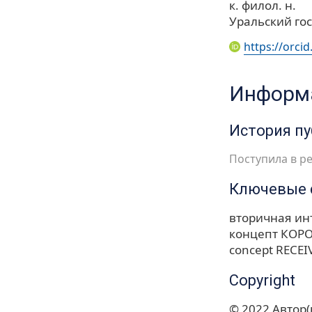
к. филол. н.
Уральский гос
https://orci
Информа
История п
Поступила в ре
Ключевые 
вторичная ин
концепт КОР
concept RECEI
Copyright
© 2022 Автор(