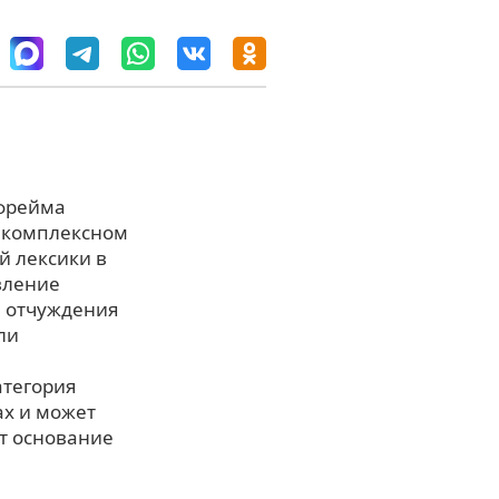
дфрейма
в комплексном
й лексики в
вление
а отчуждения
ли
атегория
ах и может
ет основание