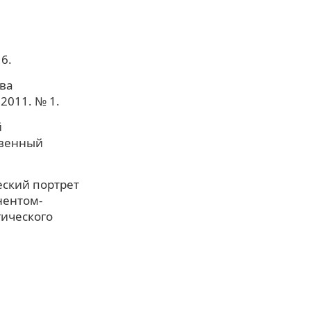
6.
ва
2011. № 1.
й
твенный
еский портрет
нентом-
гического