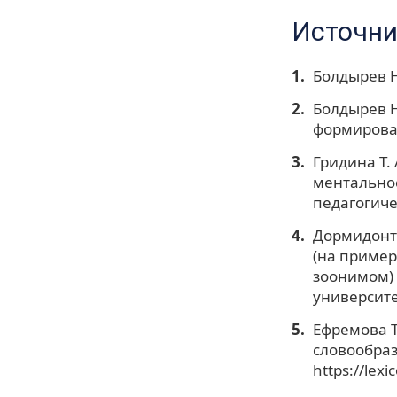
Источни
Болдырев Н
Болдырев Н
формирован
Гридина Т.
ментальнос
педагогиче
Дормидонто
(на пример
зоонимом) 
университет
Ефремова Т
словообраз
https://lex