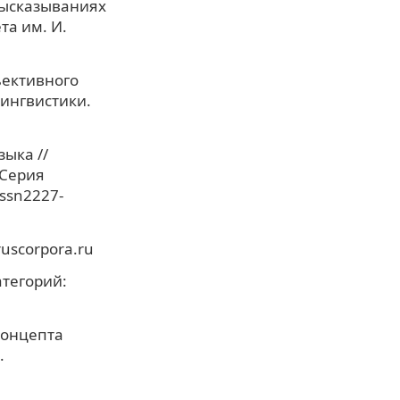
 высказываниях
та им. И.
ъективного
ингвистики.
ыка //
 Серия
ssn2227-
ruscorpora.ru
тегорий:
концепта
.