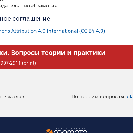
здательство «Грамота»
ное соглашение
ns Attribution 4.0 International (CC BY 4.0)
ки. Вопросы теории и практики
997-2911 (print)
атериалов:
По прочим вопросам:
gl