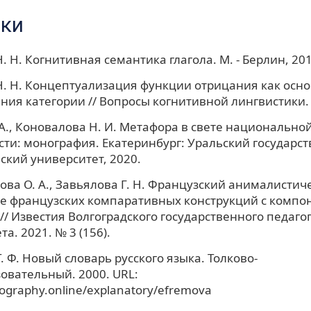
ки
. Н. Когнитивная семантика глагола. М. - Берлин, 201
. Н. Концептуализация функции отрицания как осно
ия категории // Вопросы когнитивной лингвистики. 
 А., Коновалова Н. И. Метафора в свете национально
ти: монография. Екатеринбург: Уральский государс
ский университет, 2020.
ва О. А., Завьялова Г. Н. Французский анималистич
е французских компаративных конструкций с компо
// Известия Волгоградского государственного педаго
а. 2021. № 3 (156).
. Ф. Новый словарь русского языка. Толково-
овательный. 2000. URL:
icography.online/explanatory/efremova