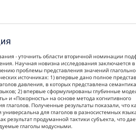
ция
вания - уточнить области вторичной номинации по
ления. Научная новизна исследования заключается 
шению проблемы представления значений глагольно
ческих источниках: 1) впервые дано полное предста
аголов давления, в которых представлена семантик
 языков; 2) впервые сформулированы глубинные моде
ть» и «Покорность» на основе метода когнитивного
я глаголов. Полученные результаты показали, что к
и универсальна для глаголов в разносистемных язык
ак результат продуманной тактики субъекта, что да
едуемые глаголы модусными.