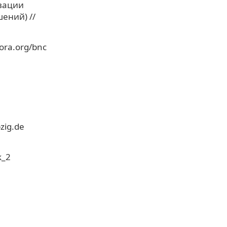
вации
ений) //
pora.org/bnc
pzig.de
k_2