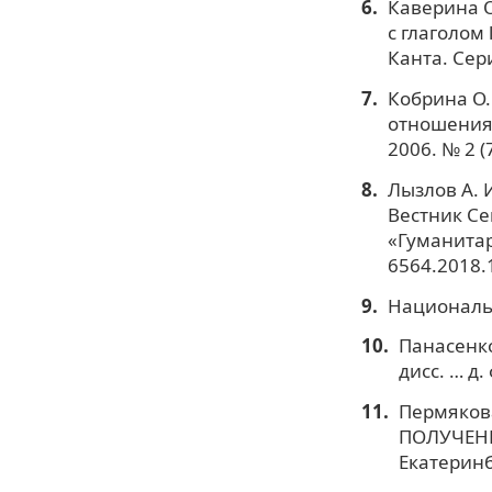
Каверина О
с глаголом
Канта. Сер
Кобрина О.
отношения 
2006. № 2 (7
Лызлов А. 
Вестник Се
«Гуманитар
6564.2018.
Национальны
Панасенко
дисс. … д.
Пермякова
ПОЛУЧЕНИЕ
Екатеринб