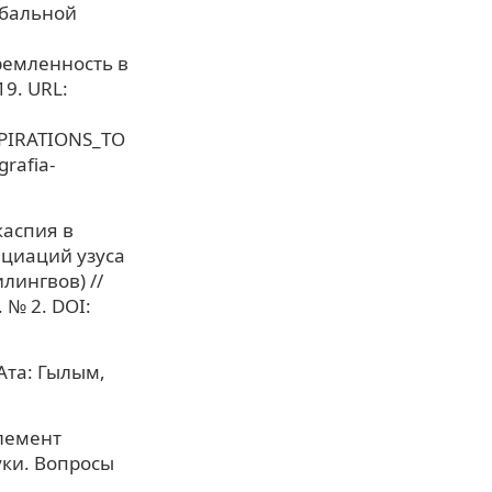
обальной
ремленность в
19. URL:
SPIRATIONS_TO
rafia-
каспия в
нциаций узуса
лингвов) //
 № 2. DOI:
Ата: Гылым,
элемент
уки. Вопросы