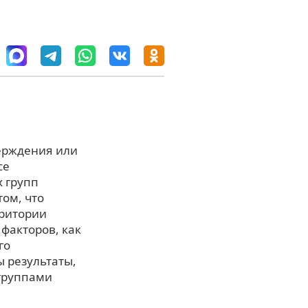
ерждения или
се
 групп
том, что
рритории
 факторов, как
го
 результаты,
группами