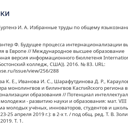
ки
Куртенэ И. А. Избранные труды по общему языкознанию:
 Хантер Ф. Будущее процесса интернационализации 
я в Европе // Международное высшее образование
чная версия информационного бюллетеня Internation
Бостонский колледж, США)). 2016. № 83. URL:
.hse.ru/issue/view/256/288
 К. Е., Иванова И. С., Шарафутдинова Д. Р., Караулов
ра монолингвов и билингвов Каспийского региона в
онализации образования // Потенциал интеллектуа
молодежи - развитию науки и образования: мат. VIII
ма молодых учёных, инноваторов, студентов и школьн
3-25 апреля 2019 г.): в 2-х т. / под общ. ред. Т. В. Зол
2019. Т. 1.