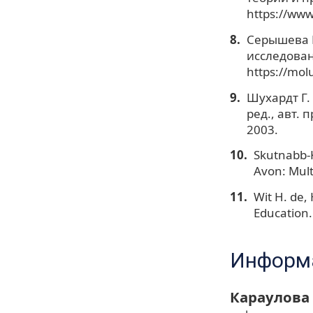
https://www
Серышева Ю
исследован
https://mol
Шухардт Г.
ред., авт. 
2003.
Skutnabb-K
Avon: Mult
Wit H. de,
Education.
Информа
Караулова