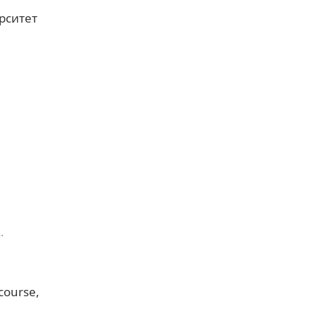
рситет
.
scourse