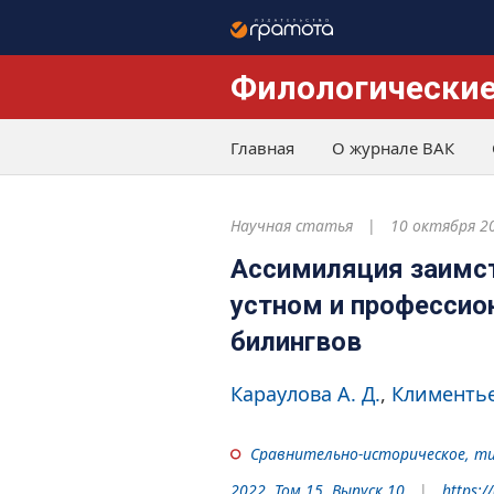
Филологические
Главная
О журнале ВАК
Научная статья
10 октября 2
Ассимиляция заимст
устном и профессио
билингвов
Караулова А. Д.
Климентьев
Сравнительно-историческое, ти
2022. Том 15. Выпуск 10
https:/