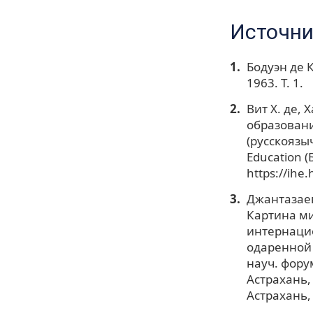
Источни
Бодуэн де 
1963. Т. 1.
Вит Х. де,
образовани
(русскоязы
Education (
https://ihe
Джантазаева
Картина ми
интернаци
одаренной 
науч. фору
Астрахань, 2
Астрахань, 