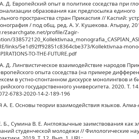
А. Д. Европейский опыт в политике соседства при гл
онализации образования как предпосылка единого
льного пространства стран Прикаспия // Каспий: уст
нография / под общ. ред. А. У. Кушекова. Атырау, 20
.researchgate.net/profile/Zagir-
cation/338572120_Kollektivnaa_monografia_CASPIAN_A
E/links/5e1d92ff92851c8364cbe373/Kollektivnaa-monog
PIRATIONS-TO-THE-FUTURE.pdf
А. Д. Лингвистическое взаимодействие народов При
европейского опыта соседства (на примере диффере
ексем в устно-спонтанном дискурсе монолингвов и би
рийского государственного университета. 2020. Т. 14.
072-6783-2020-14-2-189-196
 А. Е. Основы теории взаимодействия языков. Алма-
. Б., Сумина В. Е. Англоязычные заимствования как 
аний студенческой молодежи // Филологические на
актики. 2019. Т. 12. Вып. 1. URL: