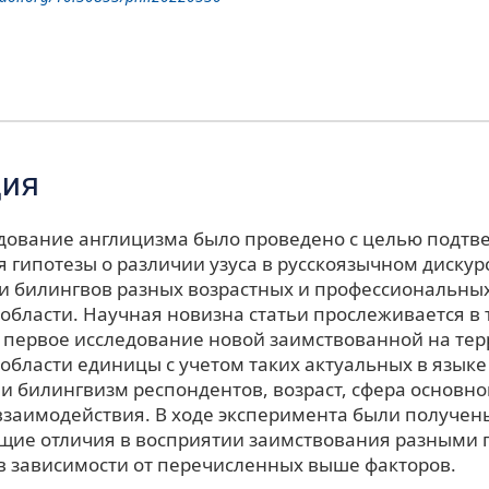
ция
дование англицизма было проведено с целью подтв
 гипотезы о различии узуса в русскоязычном дискур
и билингвов разных возрастных и профессиональных
области. Научная новизна статьи прослеживается в 
 первое исследование новой заимствованной на те
области единицы с учетом таких актуальных в языке
 и билингвизм респондентов, возраст, сфера основно
взаимодействия. В ходе эксперимента были получены
ие отличия в восприятии заимствования разными 
в зависимости от перечисленных выше факторов.