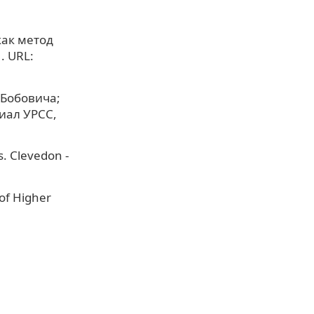
как метод
. URL:
 Бобовича;
риал УРСС,
s. Clevedon -
 of Higher