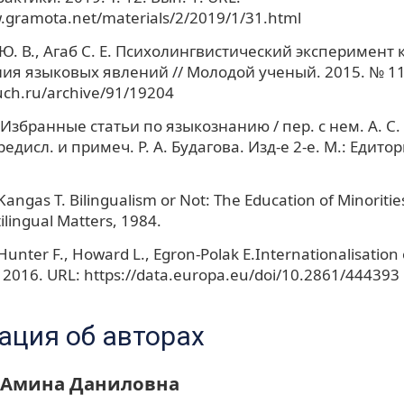
.gramota.net/materials/2/2019/1/31.html
. В., Агаб С. Е. Психолингвистический эксперимент 
ия языковых явлений // Молодой ученый. 2015. № 11
uch.ru/archive/91/19204
 Избранные статьи по языкознанию / пер. с нем. А. С.
предисл. и примеч. Р. А. Будагова. Изд-е 2-е. М.: Едито
angas T. Bilingualism or Not: The Education of Minoritie
ilingual Matters, 1984.
 Hunter F., Howard L., Egron-Polak E.Internationalisation
 2016. URL: https://data.europa.eu/doi/10.2861/444393
ция об авторах
 Амина Даниловна