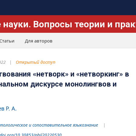
 науки. Вопросы теории и пра
Статьи
Для авторов
022
Открытый доступ
вования «нетворк» и «нетворкинг» в
нальном дискурсе монолингвов и
 Р. А.
пологическое и сопоставительное языкознание
/doi.org/10.30853/phil20220530