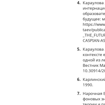
Караулова 
интернаци
образовате
будущее: мо
https://www
taev/publi
_THE_FUTUR
CASPIAN-AS
Караулова 
контексте 
одной из л
Вестник Ма
10.30914/2
Карлинский
1990.
Нарочная Е
фоновых зн
теории и пр