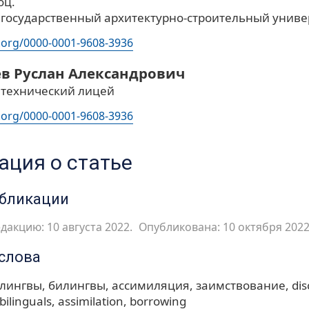
оц.
 государственный архитектурно-строительный униве
d.org/0000-0001-9608-3936
в Руслан Александрович
 технический лицей
d.org/0000-0001-9608-3936
ция о статье
убликации
дакцию: 10 августа 2022.
Опубликована: 10 октября 2022
слова
лингвы
билингвы
ассимиляция
заимствование
di
bilinguals
assimilation
borrowing