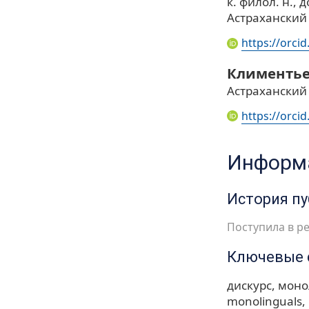
к. филол. н., д
Астраханский
https://orci
Климентье
Астраханский
https://orci
Информа
История п
Поступила в ре
Ключевые 
дискурс
моно
monolinguals