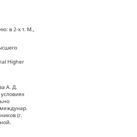
 в 2-х т. М.,
высшего
al Higher
а А. Д.
 условиях
льно
 междунар.
иков (г.
иной.