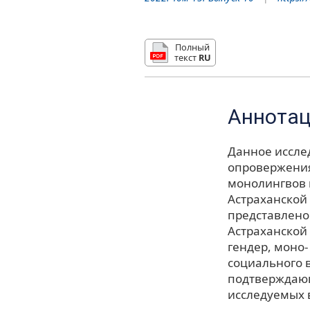
Полный
текст
RU
Аннота
Данное иссле
опровержения
монолингвов 
Астраханской 
представлено
Астраханской 
гендер, моно-
социального 
подтверждающ
исследуемых 