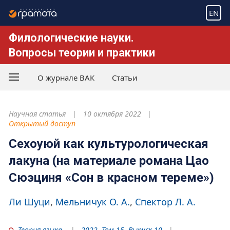
EN
Филологические науки.
Вопросы теории и практики
О журнале ВАК
Статьи
Научная статья
10 октября 2022
Открытый доступ
Сехоуюй как культурологическая
лакуна (на материале романа Цао
Сюэциня «Сон в красном тереме»)
Ли Шуци
Мельничук О. А.
Спектор Л. А.
Теория языка
2022. Том 15. Выпуск 10