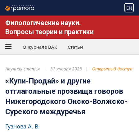
EN
Филологические науки.
Вопросы теории и практики
О журнале ВАК
Статьи
Научная статья
31 января 2023
Открытый доступ
«Купи-Продай» и другие
отглагольные прозвища говоров
Нижегородского Окско-Волжско-
Сурского междуречья
Гузнова А. В.