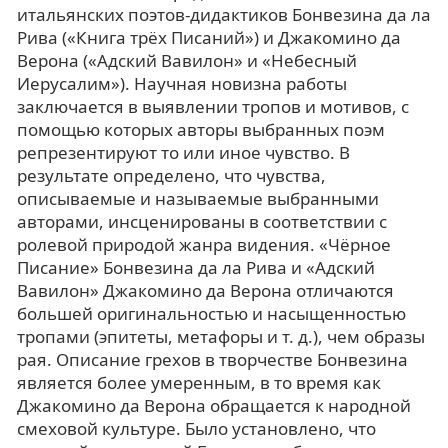
итальянских поэтов-дидактиков Бонвезина да ла
Рива («Книга трёх Писаний») и Джакомино да
Верона («Адский Вавилон» и «Небесный
Иерусалим»). Научная новизна работы
заключается в выявлении тропов и мотивов, с
помощью которых авторы выбранных поэм
репрезентируют то или иное чувство. В
результате определено, что чувства,
описываемые и называемые выбранными
авторами, инсценированы в соответствии с
ролевой природой жанра видения. «Чёрное
Писание» Бонвезина да ла Рива и «Адский
Вавилон» Джакомино да Верона отличаются
большей оригинальностью и насыщенностью
тропами (эпитеты, метафоры и т. д.), чем образы
рая. Описание грехов в творчестве Бонвезина
является более умеренным, в то время как
Джакомино да Верона обращается к народной
смеховой культуре. Было установлено, что