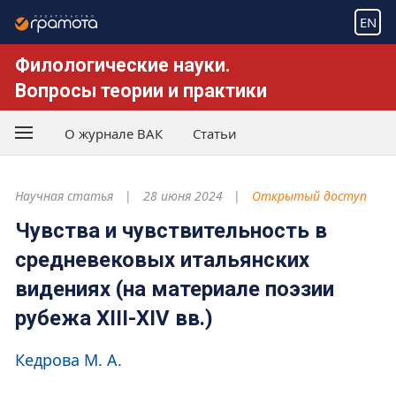
EN
Филологические науки.
Вопросы теории и практики
О журнале ВАК
Статьи
Научная статья
28 июня 2024
Открытый доступ
Чувства и чувствительность в
средневековых итальянских
видениях (на материале поэзии
рубежа XIII-XIV вв.)
Кедрова М. А.