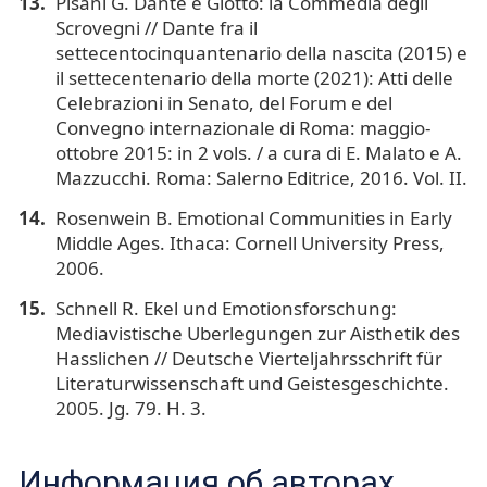
Pisani G. Dante e Giotto: la Commedia degli
Scrovegni // Dante fra il
settecentocinquantenario della nascita (2015) e
il settecentenario della morte (2021): Atti delle
Celebrazioni in Senato, del Forum e del
Convegno internazionale di Roma: maggio-
ottobre 2015: in 2 vols. / a cura di E. Malato e A.
Mazzucchi. Roma: Salerno Editrice, 2016. Vol. II.
Rosenwein B. Emotional Communities in Early
Middle Ages. Ithaca: Cornell University Press,
2006.
Schnell R. Ekel und Emotionsforschung:
Mediavistische Uberlegungen zur Aisthetik des
Hasslichen // Deutsche Vierteljahrsschrift für
Literaturwissenschaft und Geistesgeschichte.
2005. Jg. 79. H. 3.
Информация об авторах