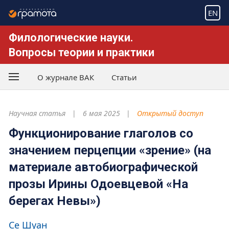
EN
Филологические науки.
Вопросы теории и практики
О журнале ВАК
Статьи
Научная статья
6 мая 2025
Открытый доступ
Функционирование глаголов со
значением перцепции «зрение» (на
материале автобиографической
прозы Ирины Одоевцевой «На
берегах Невы»)
Се Шуан