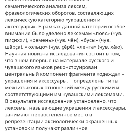
семантического анализа лексем,
фразеологических оборотов, составляющих
лексическую категорию «украшения и
аксессуары». В рамках данной категории особое
внимание было уделено лексемам «пояс» (чув.
пиçиххи), «ремень» (чув. чĕн), «бусы» (чув.
шăрçа), «кольцо» (чув. çĕрĕ), «лента» (чув. хăю).
Научная новизна исследования состоит в том,
что в нем впервые на материале русского и
чувашского языков реконструирован
центральный компонент фрагмента «одежда» –
украшения и аксессуары, − определены типы
межъязыковых отношений между русскими и
соответствующими им чувашскими лексемами.
В результате исследования установлено, что
лексемы, называющие украшения и аксессуары,
занимают первостепенное место в
репрезентации аксиологически окрашенных
установок и получают различное