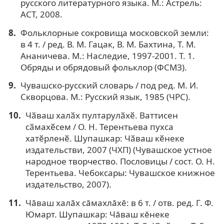
русского литературного языка. М.: Астрель:
АСТ, 2008.
Фольклорные сокровища московской земли:
в 4 т. / ред. В. М. Гацак, В. М. Бахтина, Т. М.
Ананичева. М.: Наследие, 1997-2001. Т. 1.
Обряды и обрядовый фольклор (ФСМЗ).
Чувашско-русский словарь / под ред. М. И.
Скворцова. М.: Русский язык, 1985 (ЧРС).
Чӑваш халӑх пултарулӑхӗ. Ваттисен
сӑмахӗсем / О. Н. Терентьева пухса
хатӗрленӗ. Шупашкар: Чӑваш кӗнеке
издательстви, 2007 (ЧХП) (Чувашское устное
народное творчество. Пословицы / сост. О. Н.
Терентьева. Чебоксары: Чувашское книжное
издательство, 2007).
Чăваш халăх сăмахлăхĕ: в 6 т. / отв. ред. Г. Ф.
Юмарт. Шупашкар: Чăваш кĕнеке