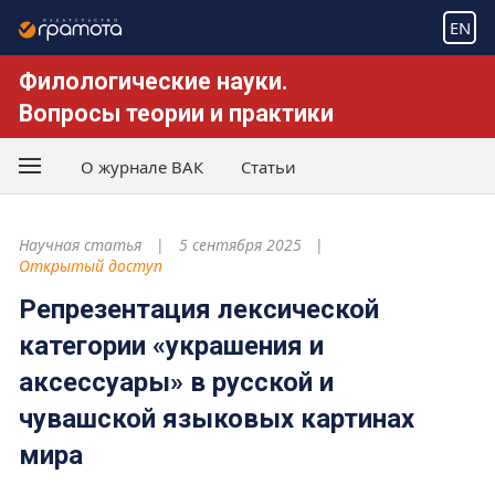
EN
Филологические науки.
Вопросы теории и практики
О журнале ВАК
Статьи
Научная статья
5 сентября 2025
Открытый доступ
Репрезентация лексической
категории «украшения и
аксессуары» в русской и
чувашской языковых картинах
мира