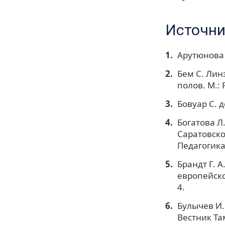
Источни
Арутюнова 
Бем С. Лин
полов. М.:
Бовуар С. де
Богатова Л
Саратовско
Педагогика.
Брандт Г. 
европейско
4.
Булычев И.
Вестник Та