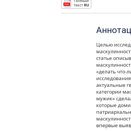
Полный
текст
RU
Аннота
Целью исслед
маскулинност
статье описы
маскулинност
«делать что-л
исследования
актуальные г
категории ма
мужик» сдела
которые доми
патриархальн
маскулинност
впервые выяв