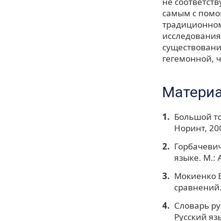
не соответст
самым с помо
традиционном
исследования
существовани
гегемонной, 
Материа
Большой тол
Норинт, 20
Горбачевич
языке. М.: 
Мокиенко В
сравнений.
Словарь рус
Русский язы