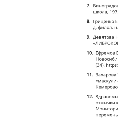
Виноградов
школа, 197
Гриценко Е.
д. филол. н
Девятова Н
«ЛИБРОКОМ
Ефремов В
Новосибир
(34). http
Захарова 
«маскулин
Кемерово,
Здравомыс
отмычки к
Монитори
перемены. 