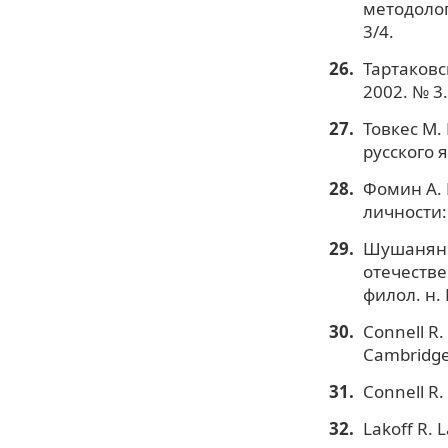
методолог
3/4.
Тартаковс
2002. № 3.
Товкес М.
русского я
Фомин А. 
личности: 
Шушанян Н
отечестве
филол. н.
Connell R.
Cambridge:
Connell R.
Lakoff R. 