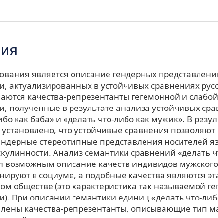
ция
ования является описание гендерных представлени
и, актуализированных в устойчивых сравнениях русс
ваются качества-репрезентанты гегемонной и слабой
и, полученные в результате анализа устойчивых ср
ибо как баба» и «делать что-либо как мужик». В резул
 установлено, что устойчивые сравнения позволяют
ендерные стереотипные представления носителей яз
скулинности. Анализ семантики сравнений «делать ч
л возможным описание качеств индивидов мужского
нируют в социуме, а подобные качества являются э
ом обществе (это характеристика так называемой г
и). При описании семантики единиц «делать что-либ
лены качества-репрезентанты, описывающие тип м