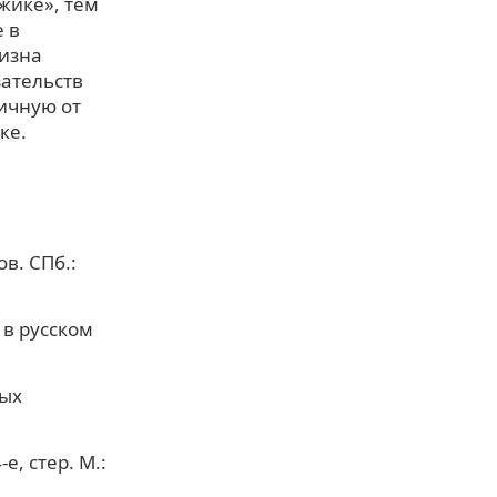
жике», тем
 в
визна
зательств
ичную от
ке.
ов. СПб.:
 в русском
ных
е, стер. М.: