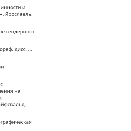
линности и
н. Ярославль,
ле гендерного
еф. дисс. ...
ии
с
чения на
:
райфсвальд,
ографическая