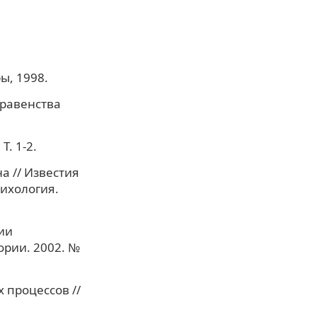
ы, 1998.
еравенства
Т. 1-2.
а // Известия
сихология.
ии
ории. 2002. №
 процессов //