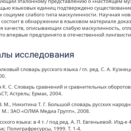
вующий эталонному представлению о «настоящем му
щью языковых единиц подтверждено существование
 социуме слабого типа маскулинности. Научная но
 состоит в обнаружении в языковом материале дока
я качеств, описывающих слабую маскулинность, отл
что впервые предпринято в отечественной лингвисти
лы исследования
ковый словарь русского языка / гл. ред. С. А. Кузнец
00.
 К. С. Словарь сравнений и сравнительных оборотов
АСТ; Астрель; Ермак, 2004.
. М., Никитина Т. Г. Большой словарь русских народ
 М.: ЗАО «ОЛМА Медиа Групп», 2008.
ского языка: в 4 т. / под ред. А. П. Евгеньевой. Изд-е 4-
к; Полиграфресурсы, 1999. Т. 1-4.