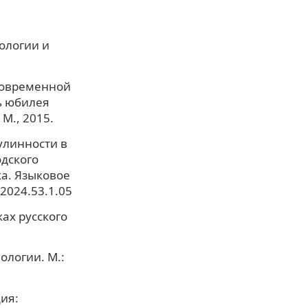
ологии и
современной
ь юбилея
 М., 2015.
улинности в
одского
ка. Языковое
.2024.53.1.05
ах русского
ологии. М.:
ия: