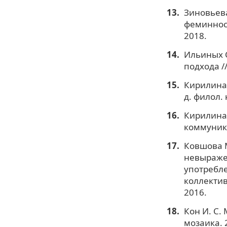
Зиновьева
феминност
2018.
Ильиных С
подхода /
Кирилина 
д. филол. 
Кирилина 
коммуника
Ковшова М
невыраже
употребле
коллектив
2016.
Кон И. С
мозаика. 