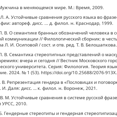
 Мужчина в меняющемся мире. М.: Время, 2009.
Л. А. Устойчивые сравнения русского языка во фразе
ии: автореф. дисс. ... д. филол. н. Краснодар, 1999.
. В. О семантике бранных обозначений человека в 
й коммуникации // Филологический сборник: в чест
 Л. И. Осиповой / сост. и отв. ред. Т. В. Белошапкова.
. В. Семантика стереотипных представлений о маск
аремиях: вчера и сегодня // Вестник Московского гор
еского университета. Серия: Филология. Теория язы
е. 2024. № 1 (53). https://doi.org/10.25688/2076-913X
 В. Репрезентация гендера в «Пословицах и поговорк
 И. Даля: дисс. … к. филол. н. Воронеж, 2021.
В. М. Устойчивые сравнения в системе русской фразе
 УРСС, 2010.
 Б. Гендерные стереотипы и гендерная стереотипизац