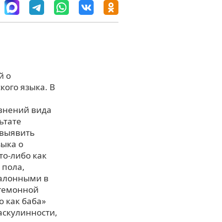
й о
кого языка. В
авнений вида
ьтате
 выявить
ыка о
то-либо как
 пола,
талонными в
егемонной
о как баба»
аскулинности,