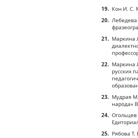
Кон И. С.
Лебедева 
фразеограф
Маркина Л
диалектно
профессора
Маркина Л
русских п
педагогич
образовани
Мудрая М.
народа» В.
Огольцев 
Едиториал
Рябова Т.