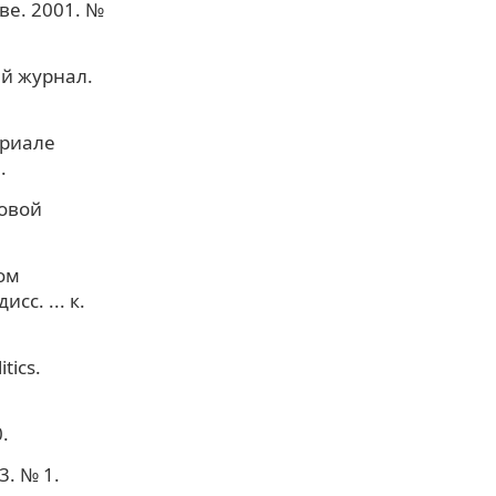
е. 2001. №
ий журнал.
ериале
.
ковой
ом
с. ... к.
tics.
.
3. № 1.