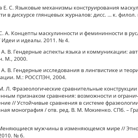
 Е. С. Языковые механизмы конструирования маску
и в дискурсе глянцевых журналов: дисс. … к. филол. 
. А. Концепты маскулинности и фемининности в рус
/ Идеи и идеалы. 2011. № 4.
А. В. Гендерные аспекты языка и коммуникации: автор
н. М., 2000.
А. В. Гендерные исследования в лингвистике и теор
ции. М.: РОССПЭН, 2004.
. Л. Фразеологические сравнительные конструкции 
нным признаком сравнения: возможности и ограни
ние // Устойчивые сравнения в системе фразеологии
ная монография / отв. ред. В. М. Мокиенко. СПб. – Г
. Меняющиеся мужчины в изменяющемся мире // Этн
2010. № 6.