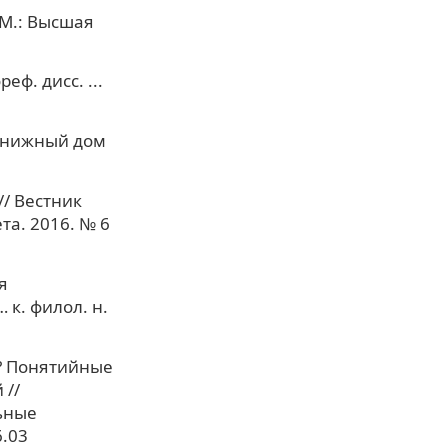
 М.: Высшая
еф. дисс. ...
 Книжный дом
// Вестник
та. 2016. № 6
я
 к. филол. н.
»? Понятийные
 //
ьные
6.03