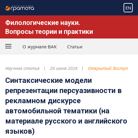
EN
Филологические науки.
Вопросы теории и практики
О журнале ВАК
Статьи
Научная статья
26 июня 2026
Открытый доступ
Синтаксические модели
репрезентации персуазивности в
рекламном дискурсе
автомобильной тематики (на
материале русского и английского
языков)