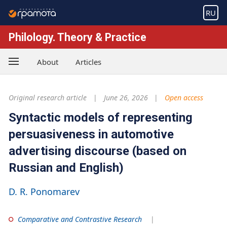
RU
Philology. Theory & Practice
About
Articles
Original research article
June 26, 2026
Open access
Syntactic models of representing
persuasiveness in automotive
advertising discourse (based on
Russian and English)
D. R. Ponomarev
Comparative and Contrastive Research