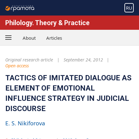
RU
Philology. Theory & Practice
About
Articles
Original research article
September 24, 2012
Open access
TACTICS OF IMITATED DIALOGUE AS
ELEMENT OF EMOTIONAL
INFLUENCE STRATEGY IN JUDICIAL
DISCOURSE
E. S. Nikiforova