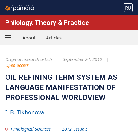
RU
Philology. Theory & Practice
About
Articles
Original research article
September 24, 2012
Open access
OIL REFINING TERM SYSTEM AS
LANGUAGE MANIFESTATION OF
PROFESSIONAL WORLDVIEW
I. B. Tikhonova
Philological Sciences
2012. Issue 5