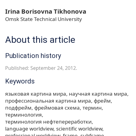
Irina Borisovna Tikhonova
Omsk State Technical University
About this article
Publication history
Published: September 24, 2012.
Keywords
языковая картина мира
научная картина мира
профессиональная картина мира
фрейм
подфрейм
фреймовая схема
термин
терминология
терминология нефтепереработки
language worldview
scientific worldview
professional worldview
frame
subframe