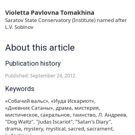
Violetta Pavlovna Tomakhina
Saratov State Conservatory (Institute) named after
L.V. Sobinov
About this article
Publication history
Published: September 24, 2012.
Keywords
«Собачий вальс»
«Иуда Искариот»
«Дневник Сатаны»
драма
мистерия
мистическое
сакральное
таинство
Л. Андреев
"Dog Waltz"
"Judas Iscariot"
"Satan's Diary"
drama
mystery
mystical
sacred
sacrament