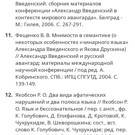
Введенский: сборник материалов
конференции «Александр Введенский в
контексте мирового авангарда». Белград -
М.: Гилея, 2006. С. 267-291.
Фещенко В. В. Мнимости в семантике (о
некоторых особенностях «чинарного языка»
Александра Введенского и Якова Друскина)
// Александр Введенский и русский
авангард: материалы международной
научной конференции / под ред. А.
Кобринского. СПб.: ИПЦ СПГУТД, 2004. С.
139-149.
Якобсон Р. О. Два вида афатических
нарушений и два полюса языка // Якобсон Р.
О. Язык и бессознательное / пер. с англ., фр.
К. Голубович, Д. Епифанова, Д. Кротовой, К.
Чухрукидзе, В. Шеворошкина; сост., вст.
слово К. Голубович, К. Чухрукидзе; ред. пер.