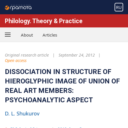
RU
Philology. Theory & Practice
About
Articles
Original research article
September 24, 2012
Open access
DISSOCIATION IN STRUCTURE OF
HIEROGLYPHIC IMAGE OF UNION OF
REAL ART MEMBERS:
PSYCHOANALYTIC ASPECT
D. L. Shukurov