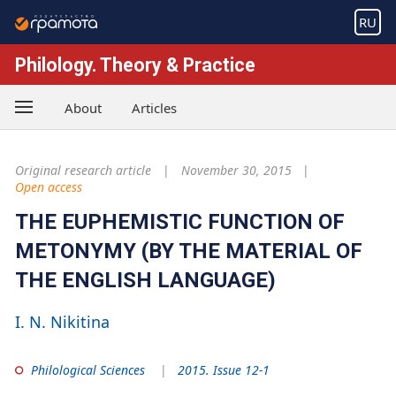
RU
Philology. Theory & Practice
About
Articles
Original research article
November 30, 2015
Open access
THE EUPHEMISTIC FUNCTION OF
METONYMY (BY THE MATERIAL OF
THE ENGLISH LANGUAGE)
I. N. Nikitina
Philological Sciences
2015. Issue 12-1