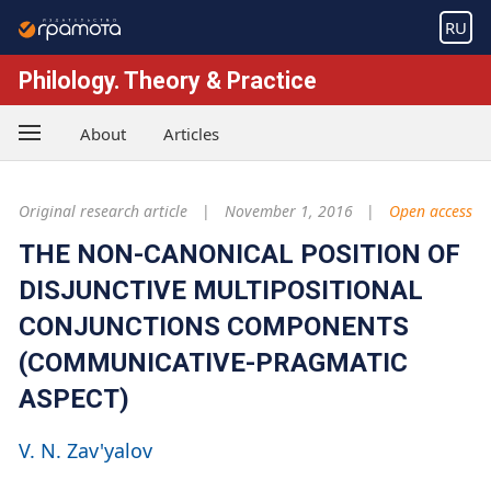
RU
Philology. Theory & Practice
About
Articles
Original research article
November 1, 2016
Open access
THE NON-CANONICAL POSITION OF
DISJUNCTIVE MULTIPOSITIONAL
CONJUNCTIONS COMPONENTS
(COMMUNICATIVE-PRAGMATIC
ASPECT)
V. N. Zav'yalov