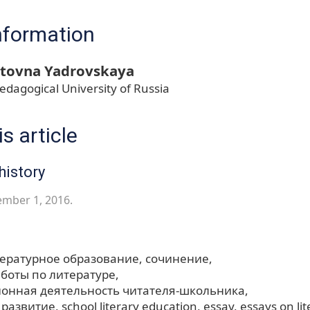
nformation
rtovna Yadrovskaya
edagogical University of Russia
s article
history
ember 1, 2016.
ературное образование
сочинение
аботы по литературе
онная деятельность читателя-школьника
 развитие
school literary education
essay
essays on li