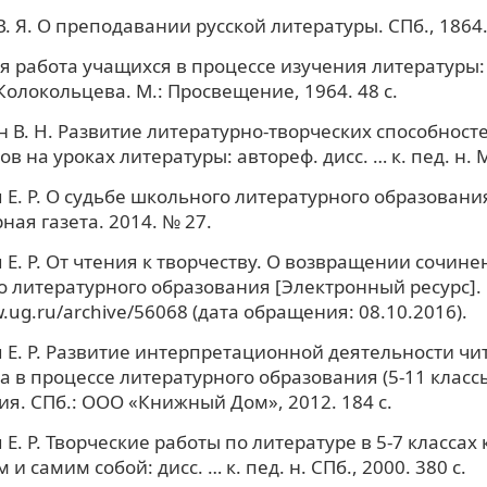
. Я. О преподавании русской литературы. СПб., 1864. 
я работа учащихся в процессе изучения литературы: сб
 Колокольцева. М.: Просвещение, 1964. 48 с.
В. Н. Развитие литературно-творческих способност
 на уроках литературы: автореф. дисс. … к. пед. н. М.
 Е. Р. О судьбе школьного литературного образования
ная газета. 2014. № 27.
 Е. Р. От чтения к творчеству. О возвращении сочине
 литературного образования [Электронный ресурс]. 
w.ug.ru/archive/56068 (дата обращения: 08.10.2016).
 Е. Р. Развитие интерпретационной деятельности чи
 в процессе литературного образования (5-11 классы
я. СПб.: ООО «Книжный Дом», 2012. 184 с.
Е. Р. Творческие работы по литературе в 5-7 классах 
 и самим собой: дисс. … к. пед. н. СПб., 2000. 380 с.