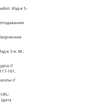
бот. Изд-е 5-
реподавания
 Творческие
д-е 3-е. М.:
рса //
117-161.
школы //
 URL:
 (дата