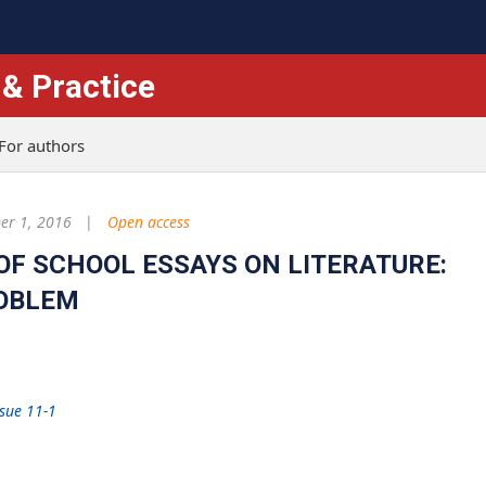
 & Practice
For authors
r 1, 2016
Open access
OF SCHOOL ESSAYS ON LITERATURE:
ROBLEM
ssue 11-1