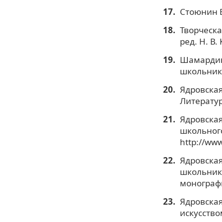
Стоюнин В
Творческа
ред. Н. В.
Шамардин 
школьников
Ядровская
Литератур
Ядровская
школьного
http://ww
Ядровская
школьника
монографи
Ядровская 
искусством