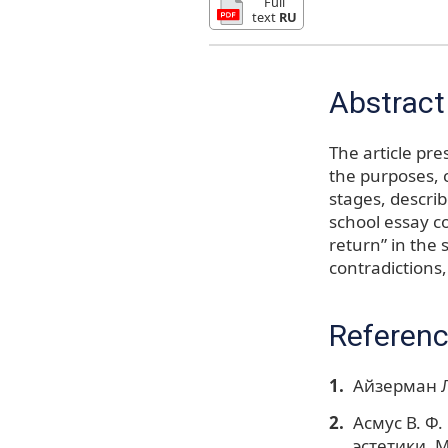
Full
text
RU
Abstract
The article pre
the purposes, 
stages, describ
school essay co
return” in the 
contradictions
Referen
Айзерман Л
Асмус В. Ф.
эстетики. М