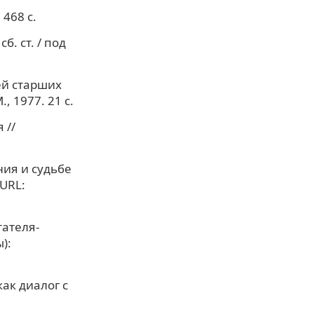
468 с.
. ст. / под
ей старших
, 1977. 21 с.
 //
ния и судьбе
URL:
тателя-
):
как диалог с