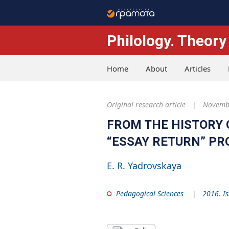
Philology. Theory
Home
About
Articles
Original research article
Novembe
FROM THE HISTORY 
“ESSAY RETURN” P
E. R. Yadrovskaya
Pedagogical Sciences
2016. I