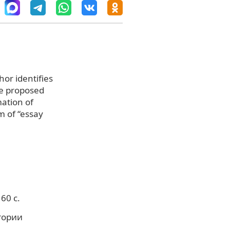
hor identifies
he proposed
mation of
m of “essay
60 с.
стории