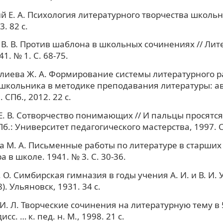
й Е. А. Психология литературного творчества школьни
. 82 с.
В. В. Против шаблона в школьных сочинениях // Лит
1. № 1. С. 68-75.
иева Ж. А. Формирование системы литературного р
школьника в методике преподавания литературы: ав
. СПб., 2012. 22 с.
. В. Сотворчество понимающих // И пальцы просятся 
Пб.: Университет педагогического мастерства, 1997. С.
 М. А. Письменные работы по литературе в старших к
 в школе. 1941. № 3. С. 30-36.
 О. Симбирская гимназия в годы учения А. И. и В. И.
). Ульяновск, 1931. 34 с.
И. Л. Творческие сочинения на литературную тему в 5
исс. … к. пед. н. М., 1998. 21 с.