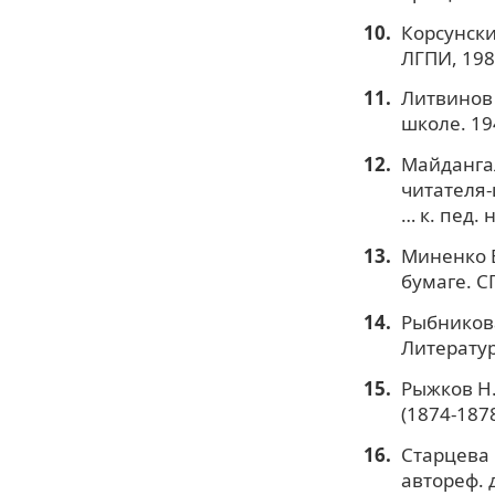
Корсунски
ЛГПИ, 1983
Литвинов 
школе. 194
Майдангал
читателя-
… к. пед. н
Миненко Е
бумаге. С
Рыбникова
Литература
Рыжков Н.
(1874-1878
Старцева 
автореф. д