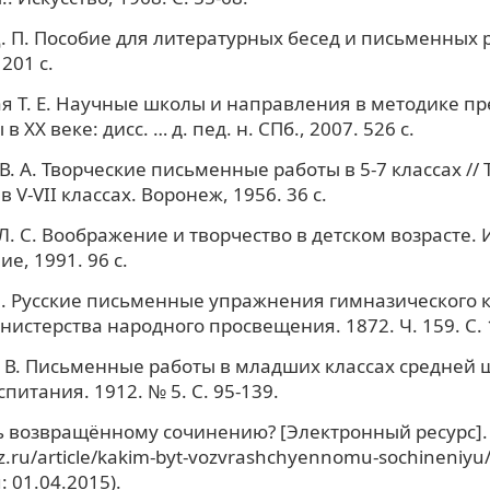
. П. Пособие для литературных бесед и письменных ра
 201 с.
я Т. Е. Научные школы и направления в методике п
в XX веке: дисс. … д. пед. н. СПб., 2007. 526 с.
В. А. Творческие письменные работы в 5-7 классах //
 V-VII классах. Воронеж, 1956. 36 с.
. С. Воображение и творчество в детском возрасте. Из
е, 1991. 96 с.
. Русские письменные упражнения гимназического ку
истерства народного просвещения. 1872. Ч. 159. С. 
. В. Письменные работы в младших классах средней 
питания. 1912. № 5. С. 95-139.
 возвращённому сочинению? [Электронный ресурс].
gz.ru/article/kakim-byt-vozvrashchyennomu-sochineniyu/
 01.04.2015).