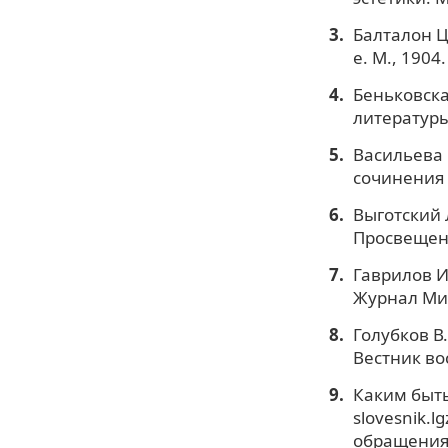
Балталон Ц
е. М., 1904.
Беньковска
литературы 
Васильева 
сочинения в
Выготский Л
Просвещени
Гаврилов И
Журнал Мин
Голубков В
Вестник вос
Каким быть
slovesnik.l
обращения: