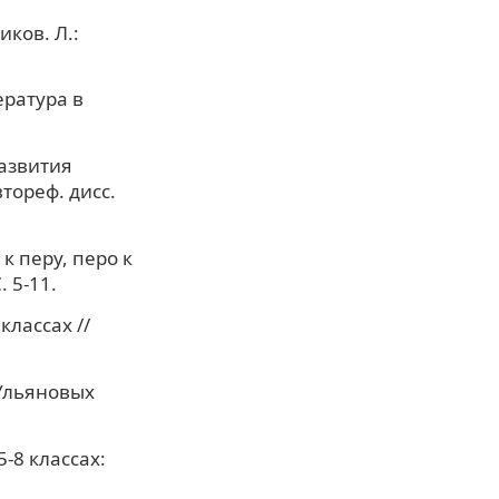
ков. Л.:
ература в
азвития
тореф. дисс.
к перу, перо к
 5-11.
лассах //
 Ульяновых
-8 классах: