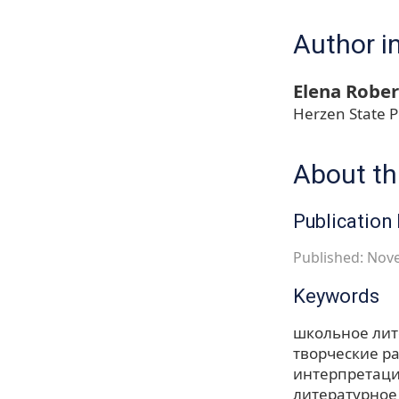
Author i
Elena Robe
Herzen State P
About thi
Publication 
Published: Nov
Keywords
школьное лит
творческие р
интерпретаци
литературное