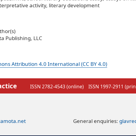
terpretative activity
literary development
hor(s)
a Publishing, LLC
ns Attribution 4.0 International (CC BY 4.0)
actice
ISSN 2782-4543 (online)
ISSN 1997-2911 (prin
ramota.net
General enquiries:
glavr