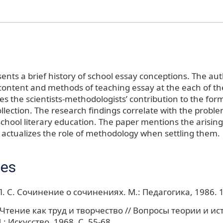
sents a brief history of school essay conceptions. The aut
content and methods of teaching essay at the each of t
es the scientists-methodologists’ contribution to the for
llection. The research findings correlate with the proble
school literary education. The paper mentions the arising
, actualizes the role of methodology when settling them.
ces
. С. Сочинение о сочинениях. М.: Педагогика, 1986. 1
 Чтение как труд и творчество // Вопросы теории и и
.: Искусство, 1968. C. 55-68.