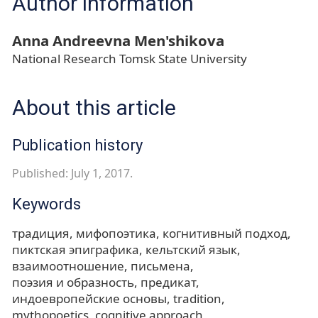
Author information
Anna Andreevna Men'shikova
National Research Tomsk State University
About this article
Publication history
Published: July 1, 2017.
Keywords
традиция
мифопоэтика
когнитивный подход
пиктская эпиграфика
кельтский язык
взаимоотношение
письмена
поэзия и образность
предикат
индоевропейские основы
tradition
mythopoetics
cognitive approach