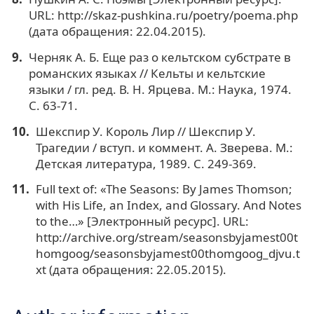
URL: http://skaz-pushkina.ru/poetry/poema.php
(дата обращения: 22.04.2015).
Черняк А. Б. Еще раз о кельтском субстрате в
романских языках // Кельты и кельтские
языки / гл. ред. В. Н. Ярцева. М.: Наука, 1974.
С. 63-71.
Шекспир У. Король Лир // Шекспир У.
Трагедии / вступ. и коммент. А. Зверева. М.:
Детская литература, 1989. C. 249-369.
Full text of: «The Seasons: By James Thomson;
with His Life, an Index, and Glossary. And Notes
to the…» [Электронный ресурс]. URL:
http://archive.org/stream/seasonsbyjamest00t
homgoog/seasonsbyjamest00thomgoog_djvu.t
xt (дата обращения: 22.05.2015).