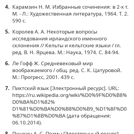
Карамзин Н. М. Избранные сочинения: в 2-х т.
М. - Л.: Художественная литература, 1964. Т. 2.
590 с.
Королев А. А. Некоторые вопросы
исследования ирландского именного
склонения // Кельты и кельтские языки / гл.
ред. В. Н. Ярцева. М.: Наука, 1974. С. 84-94.
Ле Гофф Ж. Средневековый мир
воображаемого / общ. ред. С. К. Цатуровой.
М.: Прогресс, 2001. 439 с.
Пиктский язык [Электронный ресурс]. URL:
https://ru.wikipedia.org/wiki/%D0%9F%D0%B8%
D0%BA%D1%82%
D1%81%D0%BA%D0%B8%D0%B9_%D1%8F%D0
%B7%D1%8B%D0%BA (дата обращения:
06.10.2014).
Пушкин А. С. Поэмы [Электронный ресурс].