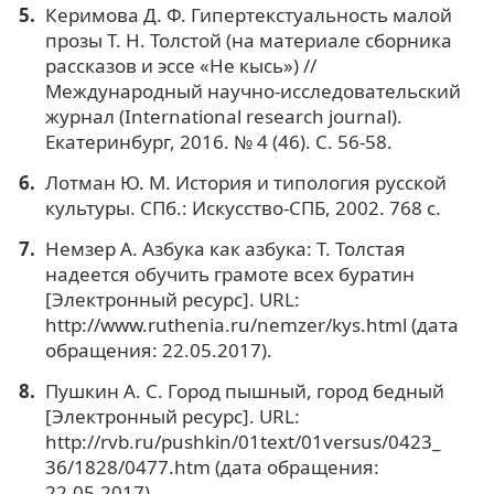
Керимова Д. Ф. Гипертекстуальность малой
прозы Т. Н. Толстой (на материале сборника
рассказов и эссе «Не кысь») //
Международный научно-исследовательский
журнал (International research journal).
Екатеринбург, 2016. № 4 (46). С. 56-58.
Лотман Ю. М. История и типология русской
культуры. СПб.: Искусство-СПБ, 2002. 768 с.
Немзер А. Азбука как азбука: Т. Толстая
надеется обучить грамоте всех буратин
[Электронный ресурс]. URL:
http://www.ruthenia.ru/nemzer/kys.html (дата
обращения: 22.05.2017).
Пушкин А. С. Город пышный, город бедный
[Электронный ресурс]. URL:
http://rvb.ru/pushkin/01text/01versus/0423_
36/1828/0477.htm (дата обращения:
22.05.2017).