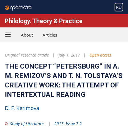
RU
Philology. Theory & Practice
About
Articles
Original research article
July 1, 2017
Open access
THE CONCEPT “PETERSBURG” IN A.
M. REMIZOV’S AND T. N. TOLSTAYA’S
CREATIVE WORK: THE ATTEMPT OF
INTERTEXTUAL READING
D. F. Kerimova
Study of Literature
2017. Issue 7-2