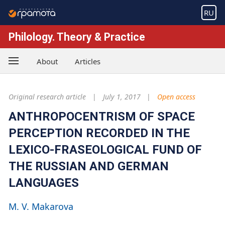
RU
Philology. Theory & Practice
About
Articles
Original research article
July 1, 2017
Open access
ANTHROPOCENTRISM OF SPACE
PERCEPTION RECORDED IN THE
LEXICO-FRASEOLOGICAL FUND OF
THE RUSSIAN AND GERMAN
LANGUAGES
M. V. Makarova