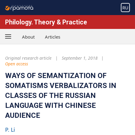
RU
Philology. Theory & Practice
About
Articles
Original research article
September 1, 2018
Open access
WAYS OF SEMANTIZATION OF
SOMATISMS VERBALIZATORS IN
CLASSES OF THE RUSSIAN
LANGUAGE WITH CHINESE
AUDIENCE
P. Li