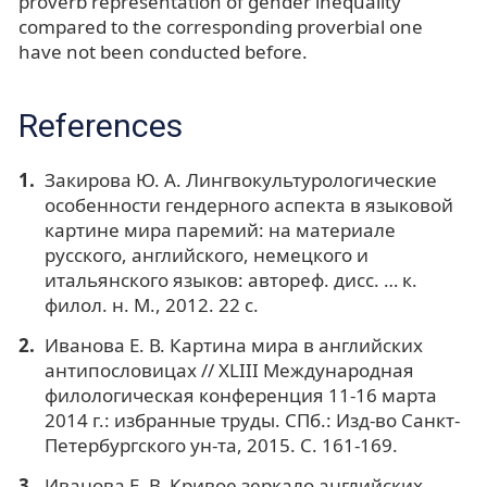
proverb representation of gender inequality
compared to the corresponding proverbial one
have not been conducted before.
References
Закирова Ю. А. Лингвокультурологические
особенности гендерного аспекта в языковой
картине мира паремий: на материале
русского, английского, немецкого и
итальянского языков: автореф. дисс. … к.
филол. н. М., 2012. 22 с.
Иванова Е. В. Картина мира в английских
антипословицах // XLIII Международная
филологическая конференция 11-16 марта
2014 г.: избранные труды. СПб.: Изд-во Санкт-
Петербургского ун-та, 2015. С. 161-169.
Иванова Е. В. Кривое зеркало английских