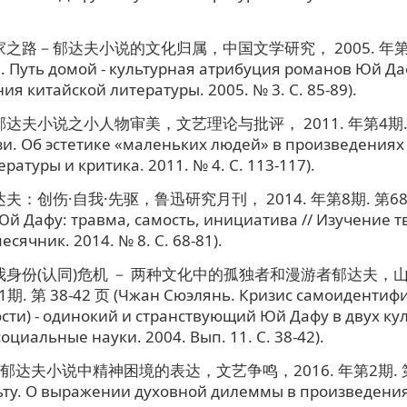
路－郁达夫小说的文化归属，中国文学研究， 2005. 年第3. 期
. Путь домой - культурная атрибуция романов Юй Даф
ия китайской литературы. 2005. № 3. С. 85-89).
夫小说之小人物审美，文艺理论与批评， 2011. 年第4期. 第 
зи. Об эстетике «маленьких людей» в произведениях
ратуры и критика. 2011. № 4. С. 113-117).
：创伤·自我·先驱，鲁迅研究月刊， 2014. 年第8期. 第68-8
й Дафу: травма, самость, инициатива // Изучение т
сячник. 2014. № 8. С. 68-81).
身份(认同)危机 － 两种文化中的孤独者和漫游者郁达夫，
1期. 第 38-42 页 (Чжан Сюэлянь. Кризис самоидентиф
сти) - одинокий и странствующий Юй Дафу в двух кул
оциальные науки. 2004. Вып. 11. С. 38-42).
达夫小说中精神困境的表达，文艺争鸣，2016. 年第2期. 第 1
ту. О выражении духовной дилеммы в произведения