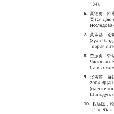
184).
夏德勇，回家之
页 (Ся Дэюн
Исследован
黄承基，论郁达
(Хуан Чэнд
Теория лите
贾振勇，郁达夫
Чжэньюн. Ю
Синя: ежеме
张雪莲，自我
2004. 年第1
(идентично
Шаньдун: с
程远图，论郁
(Чэн Юань