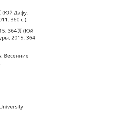
Юй Дафу.
1. 360 с.).
364页 (Юй
ры, 2015. 364
Весенние
.
University