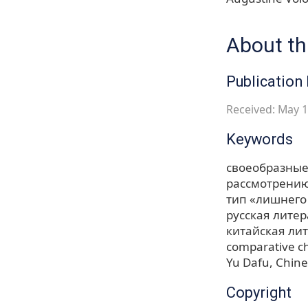
About thi
Publication 
Received: May 1
Keywords
своеобразные 
рассмотрению
тип «лишнего
русская литер
китайская ли
comparative ch
Yu Dafu
Chines
Copyright