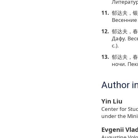
Литература
郁达夫，银灰
Весенние 
郁达夫，春
Дафу. Вес
с.).
郁达夫，春风
ночи. Пек
Author i
Yin Liu
Center for Stu
under the Mini
Evgenii Vlad
Augustine Volo