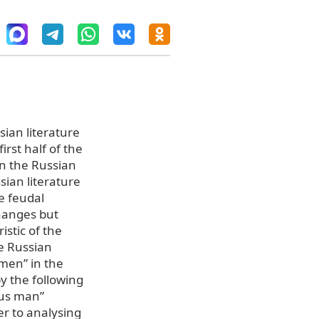
sian literature
irst half of the
 in the Russian
sian literature
e feudal
changes but
istic of the
he Russian
 men” in the
y the following
ous man”
er to analysing