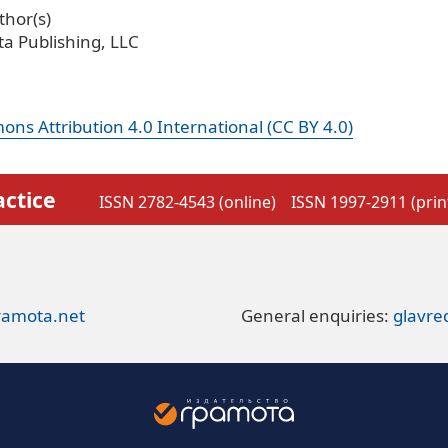
hor(s)
a Publishing, LLC
ns Attribution 4.0 International (CC BY 4.0)
actice
ISSN 2782-4543 (online)
ISSN 1997-2911 (prin
ramota.net
General enquiries:
glavr