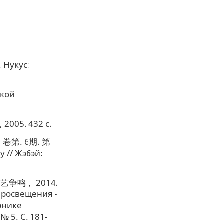
 Нукус:
ской
 2005. 432 с.
第. 6期. 第
 // Жэбэй:
鸣， 2014.
просвещения -
рнике
 5. С. 181-