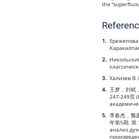
the “superflu
Referen
Ережепова 
Каракалпакс
Никольский
классическо
Хализев В. 
王梦，刘斌，郁
247-249页 (
академическ
李春杰，颓废
年第5期. 第 18
анализ дух
произведен