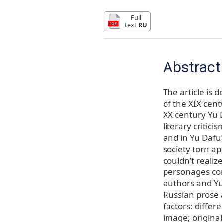
Full
text
RU
Abstract
The article is 
of the XIX cent
XX century Yu D
literary critic
and in Yu Dafu’
society torn a
couldn’t realiz
personages con
authors and Yu 
Russian prose 
factors: differ
image; origina