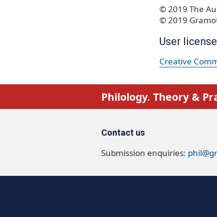
© 2019 The Aut
© 2019 Gramot
User license
Creative Commo
Philology. Theory & Pr
Contact us
Submission enquiries:
phil@g