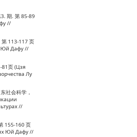
. 第 85-89
у //
113-117 页
 Юй Дафу //
1页 (Цзя
ворчества Лу
山东社会科学，
икации
ьтурах //
55-160 页
х Юй Дафу //