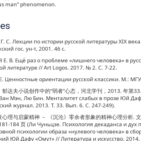
ous man” phenomenon.
ces
Г. С. Лекции по истории русской литературы XIX века.
кий гос. ун-т, 2001. 46 с.
 Е. В. Ещё̈ раз о проблеме «лишнего человека» в рус
й литературе // Art Logos. 2017. № 2. С. 7-22.
Е. Ценностные ориентации русской классики. М.: МГУ,
达夫小说创作中的“弱者”心态，河北学刊，2013. 年第33. 卷
Ван Мэн, Лю Бин. Менталитет слабых в прозе Юй Дафу
ий журнал. 2013. Т. 33. Вып. 6. С. 247-249).
心理与启蒙精神 － 《沉沦》零余者形象的精神心理分析. 文艺争
1-184 页 (Ли Чуньцзе. Психология декаданса и дух 
овной психологии образа «нулевого человека» в сбо
ий Юй Дафу «Омут» // Литература и искусство. 2014. №