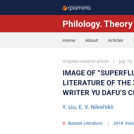
Philology. Theory
Home
About
Articles
Original research article
July 10,
IMAGE OF “SUPERFL
LITERATURE OF THE 
WRITER YU DAFU’S 
Y. Liu
E. V. Nikol'skii
Russian Literature
2019. Volu