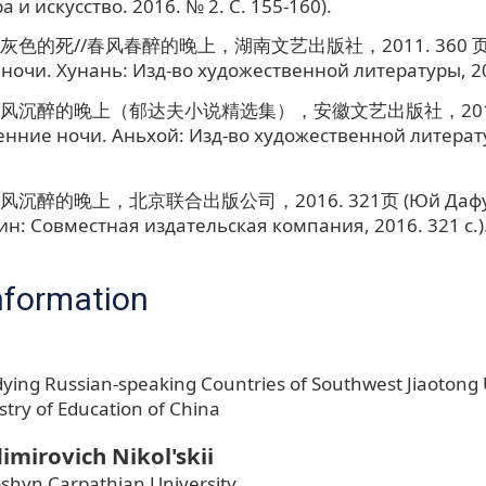
 и искусство. 2016. № 2. С. 155-160).
色的死//春风春醉的晚上，湖南文艺出版社，2011. 360 页 (
ночи. Хунань: Изд-во художественной литературы, 201
风沉醉的晚上（郁达夫小说精选集），安徽文艺出版社，2015. 
енние ночи. Аньхой: Изд-во художественной литерату
沉醉的晚上，北京联合出版公司，2016. 321页 (Юй Дафу. 
ин: Совместная издательская компания, 2016. 321 с.)
nformation
dying Russian-speaking Countries of Southwest Jiaotong 
stry of Education of China
imirovich Nikol'skii
shyn Carpathian University