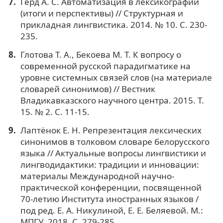
Герд А. С. Автоматизация в лексикографии
(итоги и перспективы) // Структурная и
прикладная лингвистика. 2014. № 10. С. 230-
235.
Глотова Т. А., Бекоева М. Т. К вопросу о
современной русской парадигматике на
уровне системных связей слов (на материале
словарей синонимов) // Вестник
Владикавказского научного центра. 2015. Т.
15. № 2. С. 11-15.
Лаптёнок Е. Н. Репрезентация лексических
синонимов в толковом словаре белорусского
языка // Актуальные вопросы лингвистики и
лингводидактики: традиции и инновации:
материалы Международной научно-
практической конференции, посвященной
70-летию Института иностранных языков /
под ред. Е. А. Никулиной, Е. Е. Беляевой. М.:
МПГУ, 2018. С. 279-285.