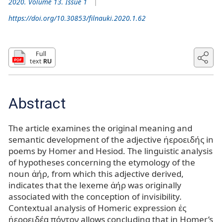
2020. Volume 13. Issue 1
https://doi.org/10.30853/filnauki.2020.1.62
Full
text
RU
Abstract
The article examines the original meaning and
semantic development of the adjective ἠεροειδής in
poems by Homer and Hesiod. The linguistic analysis
of hypotheses concerning the etymology of the
noun ἀήρ, from which this adjective derived,
indicates that the lexeme ἀήρ was originally
associated with the conception of invisibility.
Сontextual analysis of Homeric expression ἐς
ἠεροειδέα πόντον allows concluding that in Homer’s