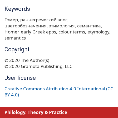
Keywords
Гомер
раннегреческий эпос
цветообозначения
этимология
семантика
Homer
early Greek epos
colour terms
etymology
semantics
Copyright
© 2020 The Author(s)
© 2020 Gramota Publishing, LLC
User license
Creative Commons Attribution 4.0 International (CC
BY 4.0)
Philology. Theory & Practice