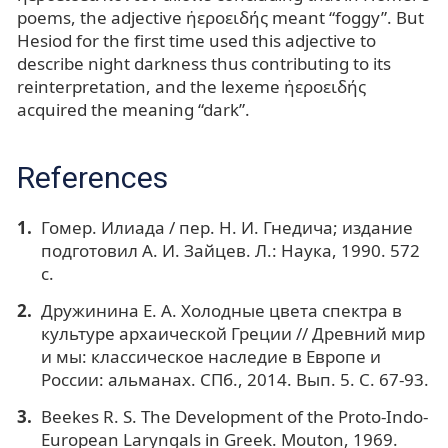
poems, the adjective ἠεροειδής meant “foggy”. But
Hesiod for the first time used this adjective to
describe night darkness thus contributing to its
reinterpretation, and the lexeme ἡεροειδής
acquired the meaning “dark”.
References
Гомер. Илиада / пер. Н. И. Гнедича; издание
подготовил А. И. Зайцев. Л.: Наука, 1990. 572
с.
Дружинина Е. А. Холодные цвета спектра в
культуре архаической Греции // Древний мир
и мы: классическое наследие в Европе и
России: альманах. СПб., 2014. Вып. 5. С. 67-93.
Beekes R. S. The Development of the Proto-Indo-
European Laryngals in Greek. Mouton, 1969.