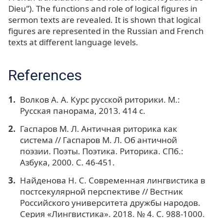
Dieu”). The functions and role of logical figures in
sermon texts are revealed. It is shown that logical
figures are represented in the Russian and French
texts at different language levels.
References
Волков А. А. Курс русской риторики. М.:
Русская панорама, 2013. 414 с.
Гаспаров М. Л. Античная риторика как
система // Гаспаров М. Л. Об античной
поэзии. Поэты. Поэтика. Риторика. СПб.:
Азбука, 2000. С. 46-451.
Найденова Н. С. Современная лингвистика в
постсекулярной перспективе // Вестник
Российского университета дружбы народов.
Серия «Лингвистика». 2018. № 4. С. 988-1000.