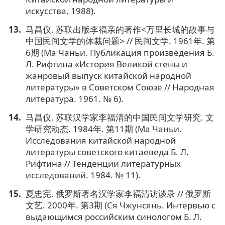
искусства, 1988).
马昌仪. 苏联出版李福亲的著作<万里长城的故事与
中国民间文学的体裁问题> // 民间文学. 1961年. 第
6期 (Ма Чаньи. Публикация произведения Б.
Л. Рифтина «История Великой стены и
жанровый выпуск китайской народной
литературы» в Советском Союзе // Народная
литература. 1961. № 6).
马昌仪. 苏联汉学家李福清的中国民间文学研究. 文
学研究动态. 1984年. 第11期 (Ма Чаньи.
Исследования китайской народной
литературы советского китаеведа Б. Л.
Рифтина // Тенденции литературных
исследований. 1984. № 11).
夏忠宪. 俄罗斯著名汉学家李福清访谈录 // 俄罗斯
文艺. 2000年. 第3期 (Ся Чжунсянь. Интервью с
выдающимся российским синологом Б. Л.