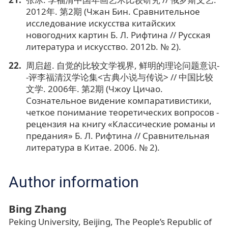
2012年. 第2期 (Чжан Бин. Сравнительное
исследование искусства китайских
новогодних картин Б. Л. Рифтина // Русская
литература и искусство. 2012b. № 2).
周启超. 自觉的比较文学视界, 鲜明的理论问题意识-
-评李福清汉学论集<古典小说与传说> // 中国比较
文学. 2006年. 第2期 (Чжоу Цичао.
Сознательное видение компаративистики,
четкое понимание теоретических вопросов -
рецензия на книгу «Классические романы и
предания» Б. Л. Рифтина // Сравнительная
литература в Китае. 2006. № 2).
Author information
Bing Zhang
Peking University, Beijing, The People’s Republic of