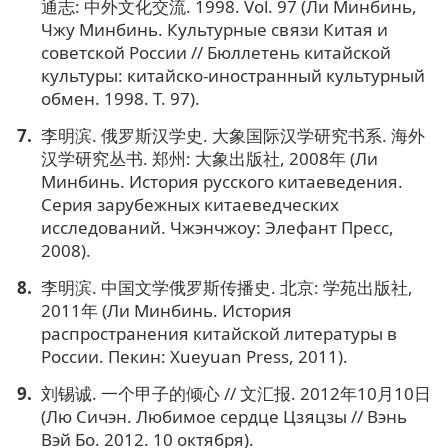
通志: 中外文化交流. 1998. Vol. 97 (Ли Минбинь,
Чжу Минбинь. Культурные связи Китая и
советской России // Бюллетень китайской
культуры: китайско-иностранный культурный
обмен. 1998. Т. 97).
李明滨. 俄罗斯汉学史. 大象国际汉学研究书系. 海外
汉学研究丛书. 郑州: 大象出版社, 2008年 (Ли
Минбинь. История русского китаеведения.
Серия зарубежных китаеведческих
исследований. Чжэнчжоу: Элефант Пресс,
2008).
李明滨. 中国文学俄罗斯传播史. 北京: 学苑出版社,
2011年 (Ли Минбинь. История
распространения китайской литературы в
России. Пекин: Xueyuan Press, 2011).
刘锡诚. 一个甲子的倾心 // 文汇报. 2012年10月10日
(Лю Сичэн. Любимое сердце Цзяцзы // Вэнь
Вэй Бо. 2012. 10 октября).