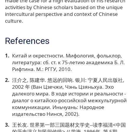
made the case for a high evaluation of his research
activities by Chinese scholars based on the unique
intercultural perspective and context of Chinese
culture.
References
Китай и окрестности. Мифология, фольклор,
литература: сб. ст. к 75-летию академика Б. Л.
Рифтина. М.: РГГУ, 2010.
汪介之, 陈建华. 悠远的回响. 银川: 宁夏人民出版社,
2002 年 (Ван Цзечжи, Чэнь Цзяньхуа. Эхо
далекого мира. В ходе истории и реальности -
диалог о китайско-российской межкультурной
коммуникации. Иньчуань: Народное
издательство Нинся, 2002).
王长友. 世界第一部三国题材文学史--读李福清<中国
的历史演义与民间传统> // 学海. 1996年. 第 5期