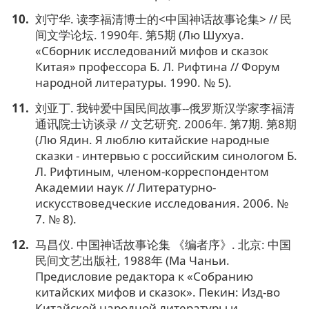
刘守华. 读李福清博士的<中国神话故事论集> // 民
间文学论坛. 1990年. 第5期 (Лю Шухуа.
«Сборник исследований мифов и сказок
Китая» профессора Б. Л. Рифтина // Форум
народной литературы. 1990. № 5).
刘亚丁. 我钟爱中国民间故事--俄罗斯汉学家李福清
通讯院士访谈录 // 文艺研究. 2006年. 第7期. 第8期
(Лю Ядин. Я люблю китайские народные
сказки - интервью с российским синологом Б.
Л. Рифтиным, членом-корреспондентом
Академии наук // Литературно-
искусствоведческие исследования. 2006. №
7. № 8).
马昌仪. 中国神话故事论集 《编者序》. 北京: 中国
民间文艺出版社, 1988年 (Ма Чаньи.
Предисловие редактора к «Собранию
китайских мифов и сказок». Пекин: Изд-во
Китайской народной литературы и