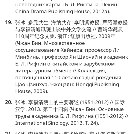
новогодних картин Б. Л. Рифтина. Пекин:
China Drama Publishing House, 2012a).
张冰. 多元共生, 海纳共存: 李明滨教授, 严绍璗教授
与李福清通讯院士谈中外文学交流 // 曹靖华诞辰
110周年纪念文集. 浙江: 红旗出版社, 2009年
(Чжан Бин. Множественное
сосуществование Хайнера: профессор Ли
Минбинь, профессор Ян Шаочай и академик
Б. Л. Рифтин о китайском и зарубежном
литературном обмене // Коллекция,
посвященная 110-летию со дня рождения
Цао Цзинхуа. Чжецзян: Hongqi Publishing
House, 2009).
张冰. 李福清院士的主要著述 (1951-2012) // 国际
汉学. 2013. 第二十四辑 (Чжан Бин. Основные
труды академика Б. Л. Рифтина (1951-2012) //
International Sinology. 2013. Т. 24).
张冰. 李福清中国年画艺术比较研究 // 俄罗斯文艺.