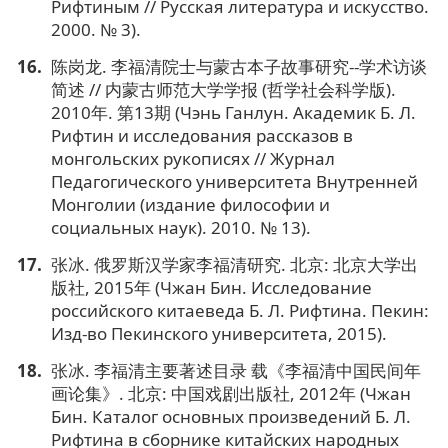
Рифтиным // Русская литература и искусство.
2000. № 3).
陈岗龙. 李福清院士与蒙古本子故事研究--学术访谈
简述 // 内蒙古师范大学学报 (哲学社会科学版).
2010年. 第13期 (Чэнь Ганлун. Академик Б. Л.
Рифтин и исследования рассказов в
монгольских рукописях // Журнал
Педагогического университета Внутренней
Монголии (издание философии и
социальных наук). 2010. № 13).
张冰. 俄罗斯汉学家李福清研究. 北京: 北京大学出
版社, 2015年 (Чжан Бин. Исследование
российского китаеведа Б. Л. Рифтина. Пекин:
Изд-во Пекинского университета, 2015).
张冰. 李福清主要著述目录 载《李福清中国民间年
画论集》. 北京: 中国戏剧出版社, 2012年 (Чжан
Бин. Каталог основных произведений Б. Л.
Рифтина в сборнике китайских народных