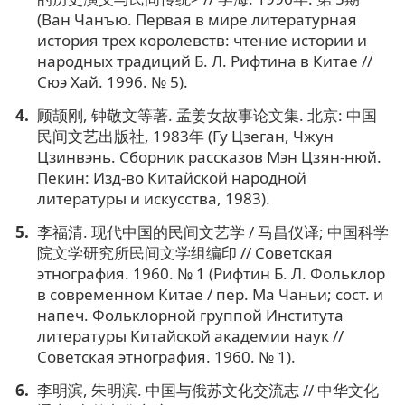
(Ван Чанъю. Первая в мире литературная
история трех королевств: чтение истории и
народных традиций Б. Л. Рифтина в Китае //
Сюэ Хай. 1996. № 5).
顾颉刚, 钟敬文等著. 孟姜女故事论文集. 北京: 中国
民间文艺出版社, 1983年 (Гу Цзеган, Чжун
Цзинвэнь. Сборник рассказов Мэн Цзян-нюй.
Пекин: Изд-во Китайской народной
литературы и искусства, 1983).
李福清. 现代中国的民间文艺学 / 马昌仪译; 中国科学
院文学研究所民间文学组编印 // Советская
этнография. 1960. № 1 (Рифтин Б. Л. Фольклор
в современном Китае / пер. Ма Чаньи; сост. и
напеч. Фольклорной группой Института
литературы Китайской академии наук //
Советская этнография. 1960. № 1).
李明滨, 朱明滨. 中国与俄苏文化交流志 // 中华文化