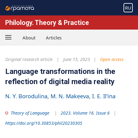
RU
Philology. Theory & Practice
About
Articles
Original research article
June 15, 2023
Open access
Language transformations in the
reflection of digital media reality
N. Y. Borodulina
M. N. Makeeva
I. E. Il’ina
Theory of Language
2023. Volume 16. Issue 6
https://doi.org/10.30853/phil20230305