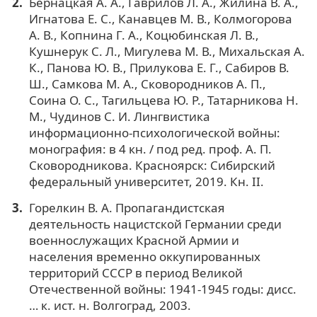
Бернацкая А. А., Гаврилов Л. А., Жилина В. А.,
Игнатова Е. С., Канавцев М. В., Колмогорова
А. В., Копнина Г. А., Коцюбинская Л. В.,
Кушнерук С. Л., Мигулева М. В., Михальская А.
К., Панова Ю. В., Прилукова Е. Г., Сабиров В.
Ш., Самкова М. А., Сковородников А. П.,
Соина О. С., Тагильцева Ю. Р., Татарникова Н.
М., Чудинов С. И. Лингвистика
информационно-психологической войны:
монография: в 4 кн. / под ред. проф. А. П.
Сковородникова. Красноярск: Сибирский
федеральный университет, 2019. Кн. II.
Горелкин В. А. Пропагандистская
деятельность нацистской Германии среди
военнослужащих Красной Армии и
населения временно оккупированных
территорий СССР в период Великой
Отечественной войны: 1941-1945 годы: дисс.
… к. ист. н. Волгоград, 2003.