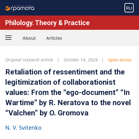
RU
Philology. Theory & Practice
About
Articles
Original research article
October 14, 2024
Open access
Retaliation of ressentiment and the
legitimization of collaborationist
values: From the “ego-document” “In
Wartime” by R. Neratova to the novel
“Valchen” by O. Gromova
N. V. Svitenko