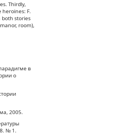
es. Thirdly,
e heroines: F.
n both stories
 (manor, room),
 парадигме в
ории о
стории
ма, 2005.
ературы
8. № 1.