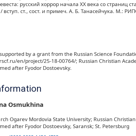
евеста: русский хоррор начала ХХ века со страниц ст
 вступ. ст., сост. и примеч. А. Б. Танасейчука. М.: РИ
supported by a grant from the Russian Science Foundat
/rscf.ru/en/project/25-18-00764/; Russian Christian Acad
med after Fyodor Dostoevsky.
nformation
vna Osmukhina
rch Ogarev Mordovia State University; Russian Christia
ed after Fyodor Dostoevsky, Saransk; St. Petersburg