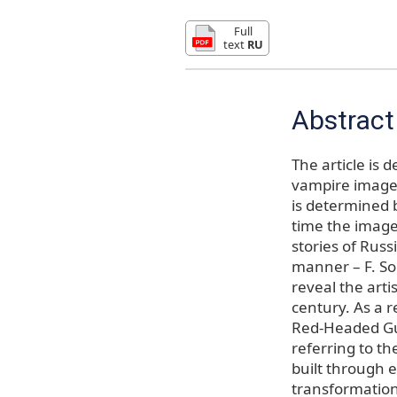
Full
text
RU
Abstract
The article is 
vampire image i
is determined b
time the image
stories of Russ
manner – F. Sol
reveal the arti
century. As a re
Red-Headed Gue
referring to th
built through e
transformation