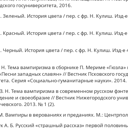
ского госуниверситета, 2016.
 Зеленый. История цвета / пер. с фр. Н. Кулиш. Изд-е 
 Красный. История цвета / пер. с фр. Н. Кулиш. Изд-е 
 Черный. История цвета / пер. с фр. Н. Кулиш. Изд-е 4
 Н. Тема вампиризма в сборнике П. Мериме «Гюзла» и
Песни западных славян» // Вестник Псковского госу
ета. Серия «Социально-гуманитарные науки». 2014. 
З. Н. Тема вампиризма в современном русском фэнте
ение и своеобразие // Вестник Нижегородского унив
чевского. 2013. № 1 (2).
. Вампиры в верованиях и преданиях. М.: Центрпол
к А. Б. Русский «страшный рассказ» первой половины 