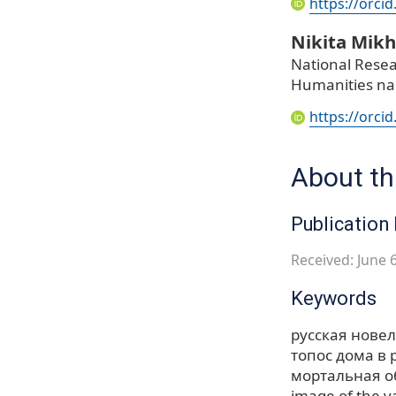
https://orci
Nikita Mikh
National Resea
Humanities nam
https://orci
About thi
Publication 
Received: June 6
Keywords
русская нове
топос дома в 
мортальная о
image of the 