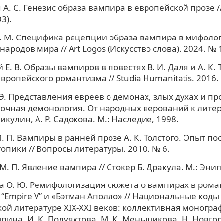
А. С. Генезис образа вампира в европейской прозе //
3).
 М. Специфика рецепции образа вампира в мифолог
ародов мира // Art Logos (Искусство слова). 2024. № 
Е. В. Образы вампиров в повестях В. И. Даля и А. К. 
вропейского романтизма // Studia Humanitatis. 2016. 
 Э. Представления евреев о демонах, злых духах и п
сточная демонология. От народных верований к литера
Никулин, А. Р. Садокова. М.: Наследие, 1998.
. П. Вампиры в ранней прозе А. К. Толстого. Опыт по
опики // Вопросы литературы. 2010. № 6.
М. П. Явление вампира // Стокер Б. Дракула. М.: Эниг
 О. Ю. Ремифологизация сюжета о вампирах в роман
“Empire V” и «Бэтман Аполло» // Национальные коды
ой литературе XIX-XXI веков: коллективная монографи
ыпина, И. К. Полуяхтова, М. К. Меньщикова. Н. Новгор