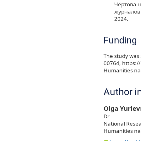
Чёртова н
журналов /
2024.
Funding
The study was 
00764, https:/
Humanities na
Author i
Olga Yurie
Dr
National Resea
Humanities nam