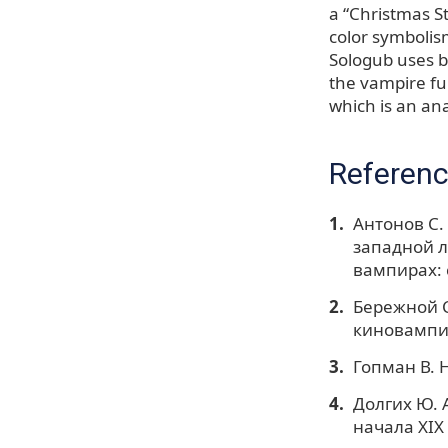
a “Christmas St
color symbolism
Sologub uses bl
the vampire fun
which is an ana
Referen
Антонов С.
западной л
вампирах: 
Бережной С
киновампир
Гопман В. Н
Долгих Ю. 
начала XIX 