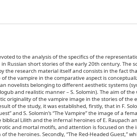
devoted to the analysis of the specifics of the representati
n Russian short stories of the early 20th century. The sc
y the research material itself and consists in the fact that
 of the vampire in the comparative aspect is conceptuali
ian novelists belonging to different aesthetic systems (s
ogub and realistic manner – S. Solomin). The aim of the 
stic originality of the vampire image in the stories of the 
sult of the study, it was established, firstly, that in F. So
st” and S. Solomin’s “The Vampire” the image of a fema
e biblical Lilith and the infernal heroines of E. Raupach and
rotic and mortal motifs, and attention is focused on the 
 of the heroines. Secondly, “The Red-Headed Guest,” whi