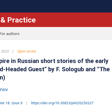
 & Practice
For authors
, 2025
Open access
re in Russian short stories of the early
ed-Headed Guest” by F. Sologub and “The
n)
onov
me 18. Issue 6
https://doi.org/10.30853/phil20250327