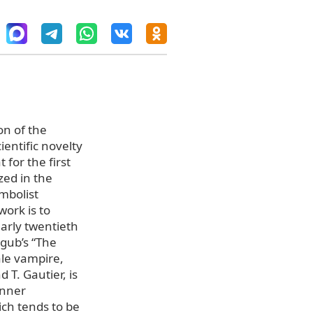
on of the
ientific novelty
 for the first
zed in the
ymbolist
work is to
early twentieth
logub’s “The
le vampire,
 T. Gautier, is
inner
ch tends to be