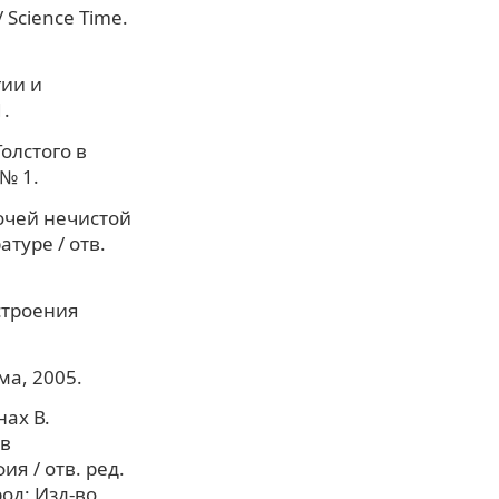
 Science Time.
ии и
1.
Толстого в
№ 1.
рочей нечистой
туре / отв.
строения
ма, 2005.
ах В.
 в
я / отв. ред.
од: Изд-во