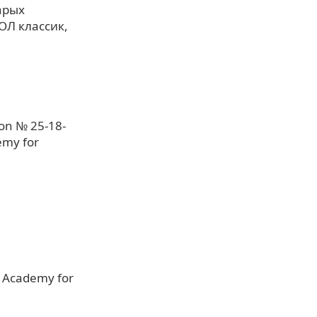
арых
ПОЛ классик,
ion № 25-18-
emy for
n Academy for