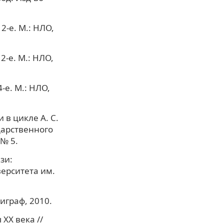
2-е. М.: НЛО,
2-е. М.: НЛО,
-е. М.: НЛО,
 в цикле А. С.
дарственного
№ 5.
зи:
ерситета им.
играф, 2010.
ХХ века //