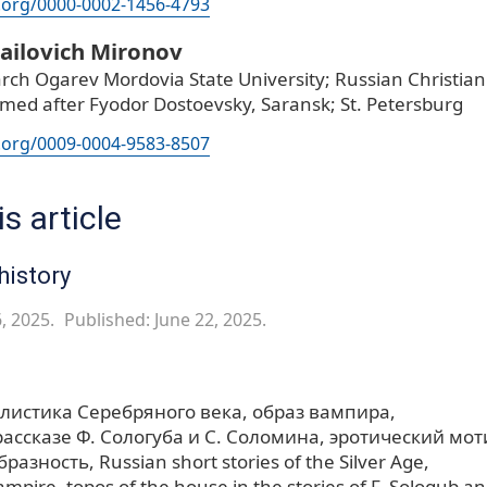
d.org/0000-0002-1456-4793
ailovich Mironov
rch Ogarev Mordovia State University; Russian Christia
ed after Fyodor Dostoevsky, Saransk; St. Petersburg
d.org/0009-0004-9583-8507
s article
history
, 2025.
Published: June 22, 2025.
ллистика Серебряного века
образ вампира
рассказе Ф. Сологуба и С. Соломина
эротический мот
бразность
Russian short stories of the Silver Age
vampire
topos of the house in the stories of F. Sologub a