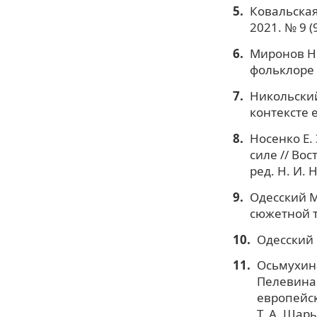
Ковальская 
2021. № 9 (9
Миронов Н.
фольклоре н
Никольский 
контексте е
Носенко Е.
силе // Во
ред. Н. И. 
Одесский М
сюжетной т
Одесский 
Осьмухина
Пелевина 
европейск
Т. А. Шар