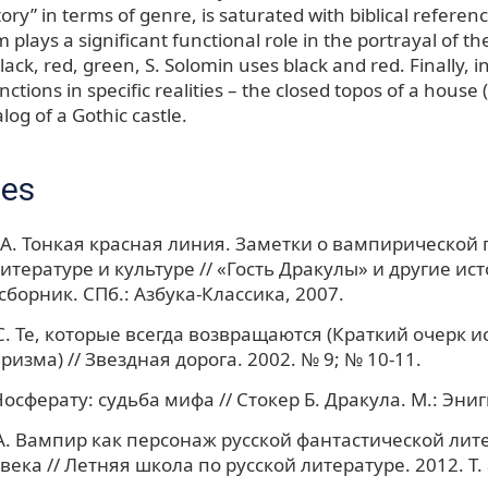
ory” in terms of genre, is saturated with biblical referenc
 plays a significant functional role in the portrayal of th
ack, red, green, S. Solomin uses black and red. Finally, i
ctions in specific realities – the closed topos of a house
log of a Gothic castle.
ces
 А. Тонкая красная линия. Заметки о вампирической
итературе и культуре // «Гость Дракулы» и другие ист
сборник. СПб.: Азбука-Классика, 2007.
. Те, которые всегда возвращаются (Краткий очерк и
изма) // Звездная дорога. 2002. № 9; № 10-11.
осферату: судьба мифа // Стокер Б. Дракула. М.: Эниг
А. Вампир как персонаж русской фантастической лит
века // Летняя школа по русской литературе. 2012. Т. 