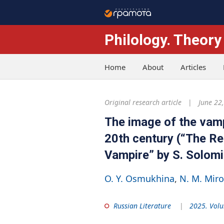
Philology. Theory
Home
About
Articles
Original research article
June 22
The image of the vampi
20th century (“The R
Vampire” by S. Solomi
O. Y. Osmukhina
N. M. Mir
Russian Literature
2025. Volu