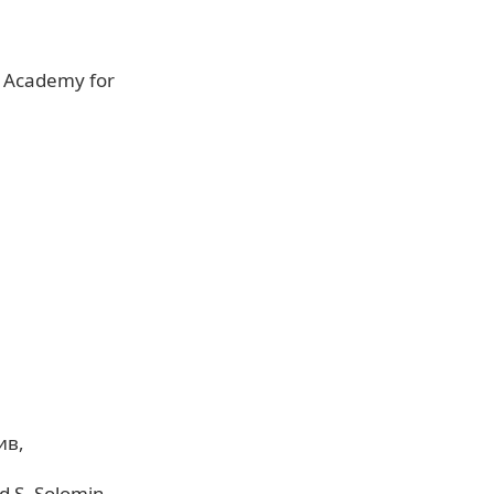
n Academy for
ив
nd S. Solomin