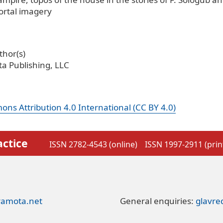
rtal imagery
hor(s)
a Publishing, LLC
ns Attribution 4.0 International (CC BY 4.0)
actice
ISSN 2782-4543 (online)
ISSN 1997-2911 (prin
ramota.net
General enquiries:
glavr