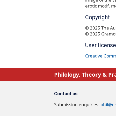
erotic motif
mo
Copyright
© 2025 The Aut
© 2025 Gramot
User license
Creative Commo
Philology. Theory & Pr
Contact us
Submission enquiries:
phil@g