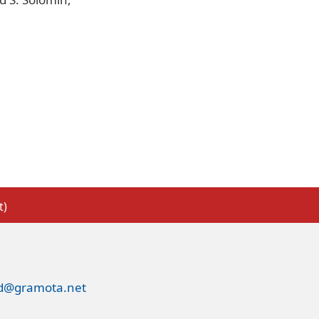
t)
ed@gramota.net