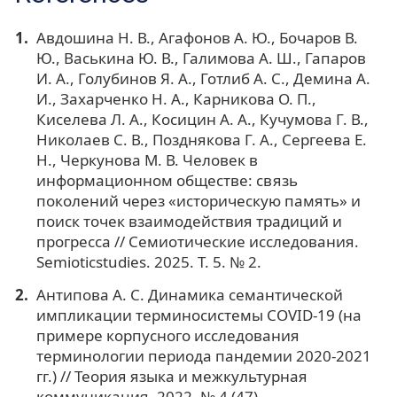
Авдошина Н. В., Агафонов А. Ю., Бочаров В.
Ю., Васькина Ю. В., Галимова А. Ш., Гапаров
И. А., Голубинов Я. А., Готлиб А. С., Демина А.
И., Захарченко Н. А., Карникова О. П.,
Киселева Л. А., Косицин А. А., Кучумова Г. В.,
Николаев С. В., Позднякова Г. А., Сергеева Е.
Н., Черкунова М. В. Человек в
информационном обществе: связь
поколений через «историческую память» и
поиск точек взаимодействия традиций и
прогресса // Семиотические исследования.
Semioticstudies. 2025. Т. 5. № 2.
Антипова А. С. Динамика семантической
импликации терминосистемы COVID-19 (на
примере корпусного исследования
терминологии периода пандемии 2020-2021
гг.) // Теория языка и межкультурная
коммуникация. 2022. № 4 (47).