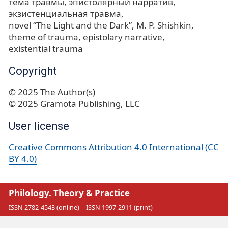
тема травмы
эпистолярный нарратив
экзистенциальная травма
novel “The Light and the Dark”
M. P. Shishkin
theme of trauma
epistolary narrative
existential trauma
Copyright
© 2025 The Author(s)
© 2025 Gramota Publishing, LLC
User license
Creative Commons Attribution 4.0 International (CC
BY 4.0)
Philology. Theory & Practice
ISSN 2782-4543 (online)
ISSN 1997-2911 (print)