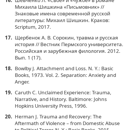
Шевченко Л. «Свое» и «чужое» в романе
Михаила Шишкина «Письмовник» //
Знаковые имена современной русской
литературы: Михаил Шишкин. Краков:
Scriptum, 2017.
Щербенок А. В. Сорокин, травма и русская
история // Вестник Пермского университета.
Российская и зарубежная филология. 2012.
Вып. 1 (17).
Bowlby J. Attachment and Loss. N. Y.: Basic
Books, 1973. Vol. 2. Separation: Anxiety and
Anger.
Caruth C. Unclaimed Experience: Trauma,
Narrative, and History. Baltimore: Johns
Hopkins University Press, 1996.
Herman J. Trauma and Recovery: The
Aftermath of Violence – from Domestic Abuse
to Political Terror. N. Y.: Basic Books, 2015.