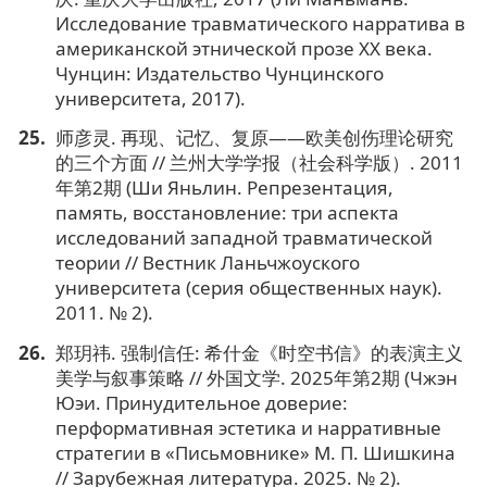
Исследование травматического нарратива в
американской этнической прозе XX века.
Чунцин: Издательство Чунцинского
университета, 2017).
师彦灵. 再现、记忆、复原——欧美创伤理论研究
的三个方面 // 兰州大学学报（社会科学版）. 2011
年第2期 (Ши Яньлин. Репрезентация,
память, восстановление: три аспекта
исследований западной травматической
теории // Вестник Ланьчжоуского
университета (серия общественных наук).
2011. № 2).
郑玥祎. 强制信任: 希什金《时空书信》的表演主义
美学与叙事策略 // 外国文学. 2025年第2期 (Чжэн
Юэи. Принудительное доверие:
перформативная эстетика и нарративные
стратегии в «Письмовнике» М. П. Шишкина
// Зарубежная литература. 2025. № 2).