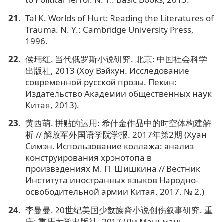
Tal K. Worlds of Hurt: Reading the Literatures of
Trauma. N. Y.: Cambridge University Press,
1996.
侯玮红. 当代俄罗斯小说研究. 北京: 中国社会科学
出版社, 2013 (Хоу Вэйхун. Исследование
современной русской прозы. Пекин:
Издательство Академии общественных наук
Китая, 2013).
黄西萌. 拼贴的运用: 希什金作品中的时空体构建解
析 // 解放军外国语学院学报. 2017年第2期 (Хуан
Симэн. Использование коллажа: анализ
конструирования хронотопа в
произведениях М. П. Шишкина // Вестник
Института иностранных языков Народно-
освободительной армии Китая. 2017. № 2.)
李曼曼. 20世纪美国少数族裔小说创伤叙事研究. 重
庆: 重庆大学出版社, 2017 (Ли Маньмань.