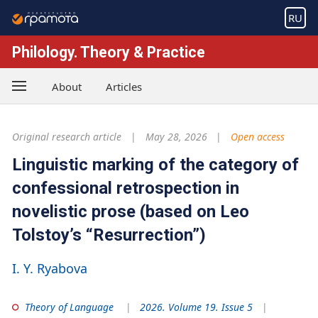
RU
Philology. Theory & Practice
About
Articles
Original research article
May 28, 2026
Open access
Linguistic marking of the category of
confessional retrospection in
novelistic prose (based on Leo
Tolstoy’s “Resurrection”)
I. Y. Ryabova
Theory of Language
2026. Volume 19. Issue 5