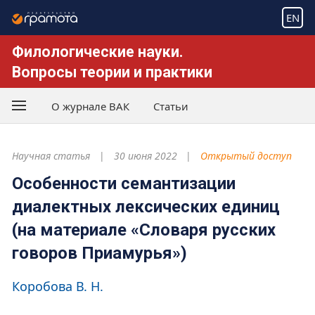
EN
Филологические науки.
Вопросы теории и практики
О журнале ВАК
Статьи
Научная статья
30 июня 2022
Открытый доступ
Особенности семантизации
диалектных лексических единиц
(на материале «Словаря русских
говоров Приамурья»)
Коробова В. Н.