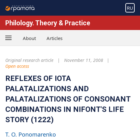
RU
Philology. Theory & Practice
About
Articles
Original research article
November 11, 2008
Open access
REFLEXES OF IOTA
PALATALIZATIONS AND
PALATALIZATIONS OF CONSONANT
COMBINATIONS IN NIFONT'S LIFE
STORY (1222)
T. O. Ponomarenko