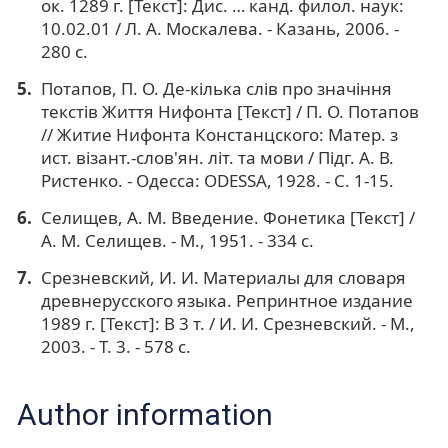
ок. 1289 г. [Текст]: Дис. … канд. филол. наук:
10.02.01 / Л. А. Москалева. - Казань, 2006. -
280 с.
Потапов, П. О. Де-кiлька слiв про значiння
текстiв Життя Нифонта [Текст] / П. О. Потапов
// Житие Нифонта Констанцского: Матер. з
ист. вiзант.-слов'ян. лiт. та мови / Пiдг. А. В.
Ристенко. - Одесса: ODESSA, 1928. - С. 1-15.
Селищев, А. М. Введение. Фонетика [Текст] /
А. М. Селищев. - М., 1951. - 334 с.
Срезневский, И. И. Материалы для словаря
древнерусского языка. Репринтное издание
1989 г. [Текст]: В 3 т. / И. И. Срезневский. - М.,
2003. - Т. 3. - 578 с.
Author information