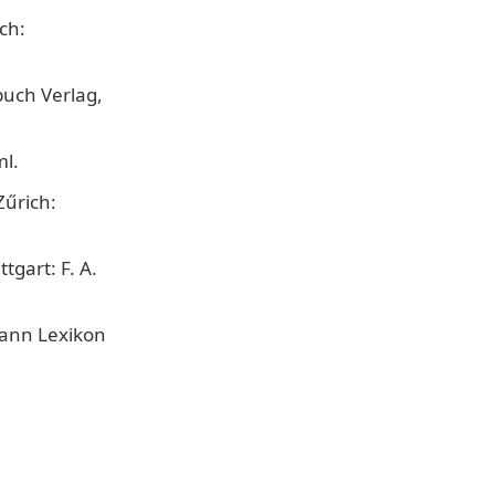
ch:
buch Verlag,
ml.
Zűrich:
gart: F. A.
mann Lexikon