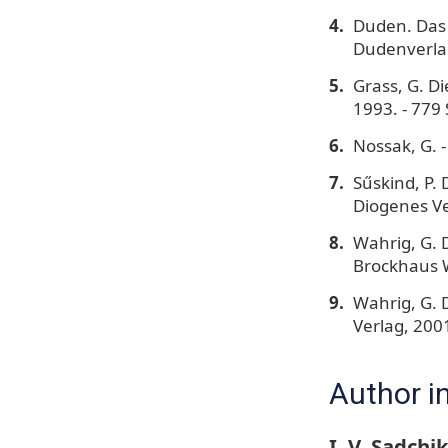
Duden. Das 
Dudenverla
Grass, G. D
1993. - 779 
Nossak, G. 
Sűskind, P. 
Diogenes Ver
Wahrig, G. 
Brockhaus W
Wahrig, G. 
Verlag, 200
Author i
I. V. Sadchi