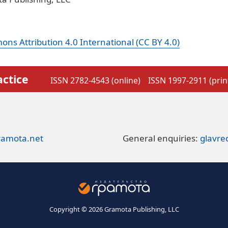
ns Attribution 4.0 International (CC BY 4.0)
actice
ISSN 2782-4543 (online)
ISSN 1997-2911 (prin
ramota.net
General enquiries:
glavr
Copyright © 2026 Gramota Publishing, LLC