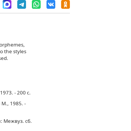
 morphemes,
o the styles
sed.
973. - 200 с.
М., 1985. -
 Межвуз. сб.