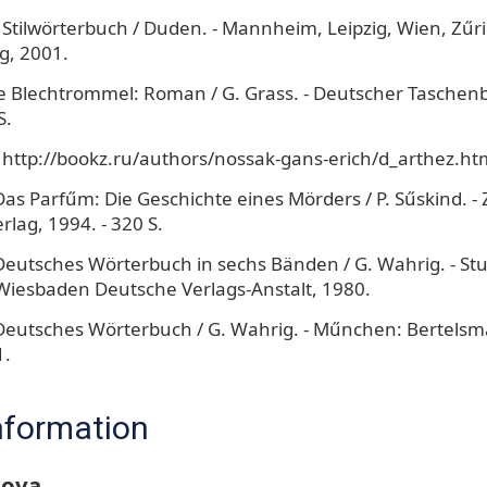
Stilwörterbuch / Duden. - Mannheim, Leipzig, Wien, Zűri
g, 2001.
ie Blechtrommel: Roman / G. Grass. - Deutscher Taschen
S.
- http://bookz.ru/authors/nossak-gans-erich/d_arthez.ht
Das Parfűm: Die Geschichte eines Mörders / P. Sűskind. - 
lag, 1994. - 320 S.
Deutsches Wörterbuch in sechs Bänden / G. Wahrig. - Stutt
iesbaden Deutsche Verlags-Anstalt, 1980.
Deutsches Wörterbuch / G. Wahrig. - Műnchen: Bertels
1.
nformation
kova