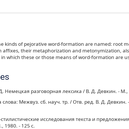
 the kinds of pejorative word-formation are named: root
 affixes, their metaphorization and metonymization, als
 in which these or those means of word-formation are u
ces
Д. Немецкая разговорная лексика / В. Д. Девкин. - М., 1
слова: Межвуз. сб. науч. тр. / Отв. ред. В. Д. Девкин. - 
стилистические исследования текста и предложения:
., 1980. - 125 с.