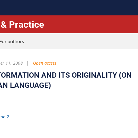
 & Practice
For authors
r 11, 2008
Open access
ORMATION AND ITS ORIGINALITY (ON
AN LANGUAGE)
sue 2