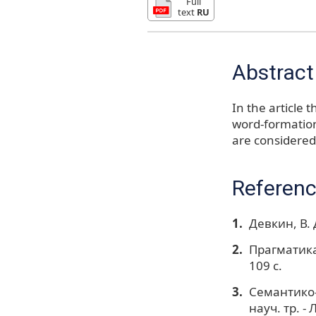
Full
text
RU
Abstract
In the article
word-formation
are considered
Referen
Девкин, В. 
Прагматика 
109 с.
Семантико-
науч. тр. - Л