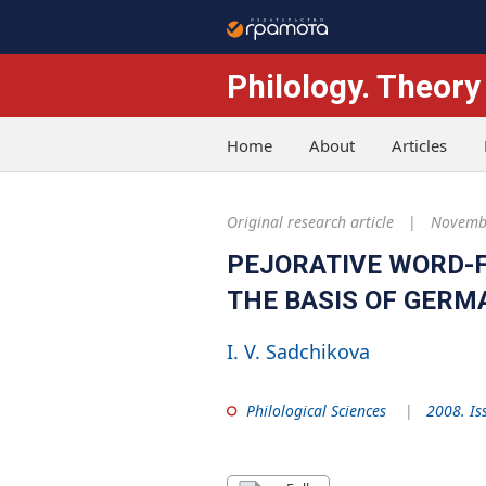
Philology. Theory
Home
About
Articles
Original research article
Novembe
PEJORATIVE WORD-F
THE BASIS OF GERM
I. V. Sadchikova
Philological Sciences
2008. Is