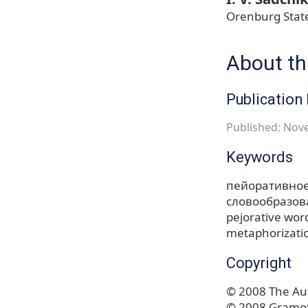
Orenburg State
About thi
Publication 
Published: Nov
Keywords
пейоративное
словообразов
pejorative wor
metaphorizati
Copyright
© 2008 The Aut
© 2008 Gramot