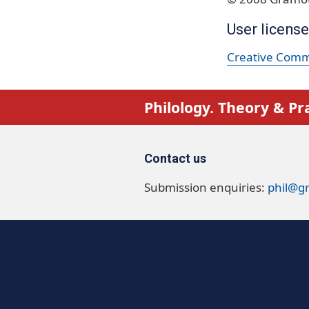
User license
Creative Commo
Philology. Theory & Pr
Contact us
Submission enquiries:
phil@g