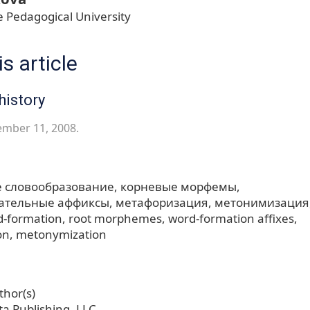
 Pedagogical University
s article
history
ember 11, 2008.
 словообразование
корневые морфемы
ательные аффиксы
метафоризация
метонимизация
d-formation
root morphemes
word-formation affixes
on
metonymization
hor(s)
a Publishing, LLC