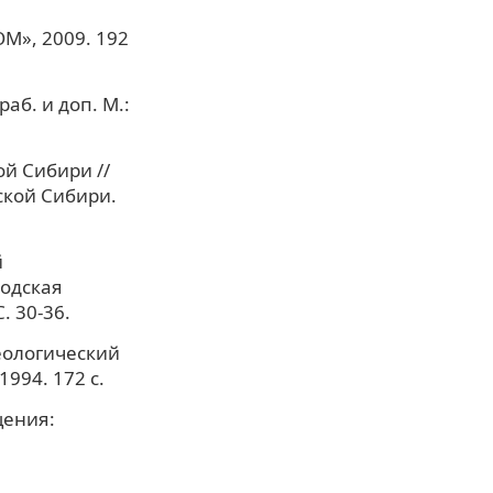
ОМ», 2009. 192
аб. и доп. М.:
й Сибири //
ской Сибири.
й
родская
. 30-36.
еологический
994. 172 с.
ащения: