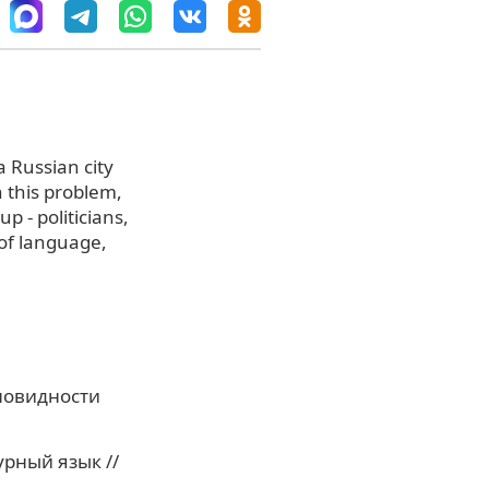
 Russian city
n this problem,
p - politicians,
of language,
зновидности
рный язык //