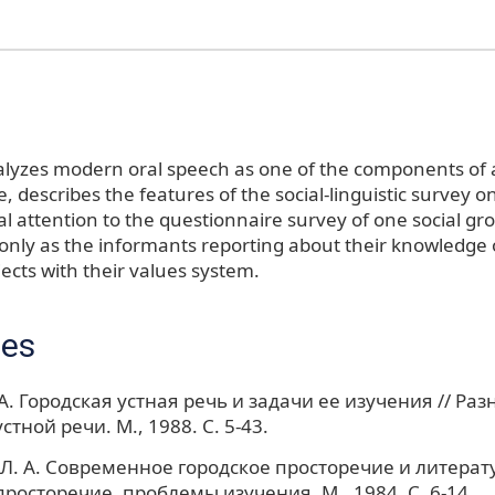
lyzes modern oral speech as one of the components of a
 describes the features of the social-linguistic survey o
l attention to the questionnaire survey of one social grou
only as the informants reporting about their knowledge 
jects with their values system.
ces
 А. Городская устная речь и задачи ее изучения // Ра
стной речи. М., 1988. С. 5-43.
Л. А. Современное городское просторечие и литерату
просторечие, проблемы изучения. М., 1984. С. 6-14.