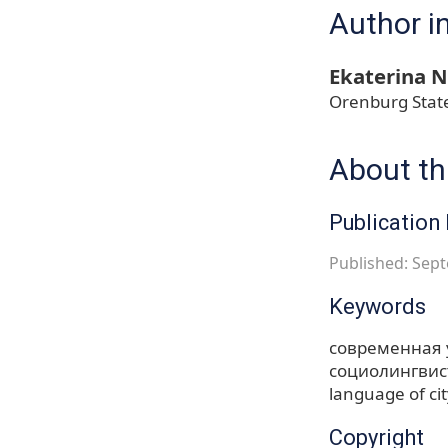
Author i
Ekaterina N
Orenburg State
About thi
Publication 
Published: Sept
Keywords
современная 
социолингвис
language of cit
Copyright