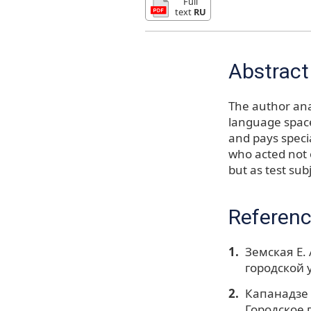
Full
text
RU
Abstract
The author ana
language space,
and pays specia
who acted not 
but as test sub
Referen
Земская Е.
городской у
Капанадзе 
Городское 