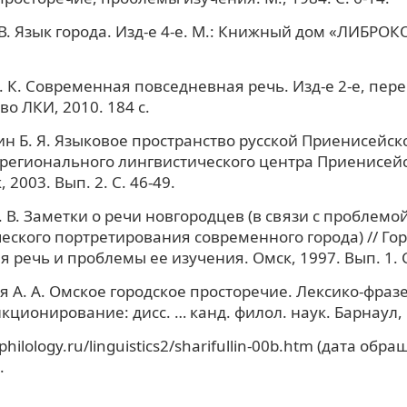
 В. Язык города. Изд-е 4-е. М.: Книжный дом «ЛИБРОК
. К. Современная повседневная речь. Изд-е 2-е, перер
о ЛКИ, 2010. 184 с.
 Б. Я. Языковое пространство русской Приенисейско
регионального лингвистического центра Приенисей
 2003. Вып. 2. С. 46-49.
 В. Заметки о речи новгородцев (в связи с проблемо
еского портретирования современного города) // Го
 речь и проблемы ее изучения. Омск, 1997. Вып. 1. С
 А. А. Омское городское просторечие. Лексико-фраз
кционирование: дисс. … канд. филол. наук. Барнаул, 1
philology.ru/linguistics2/sharifullin-00b.htm (дата обр
.