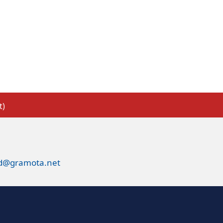
t)
ed@gramota.net