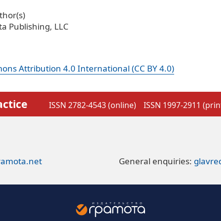
hor(s)
a Publishing, LLC
ns Attribution 4.0 International (CC BY 4.0)
actice
ISSN 2782-4543 (online)
ISSN 1997-2911 (prin
ramota.net
General enquiries:
glavr