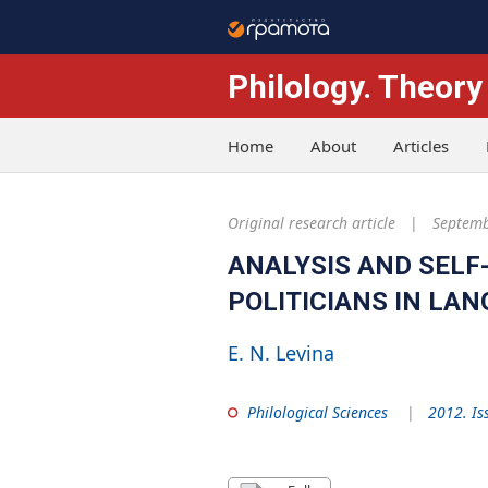
Philology. Theory
Home
About
Articles
Original research article
Septemb
ANALYSIS AND SELF
POLITICIANS IN LA
E. N. Levina
Philological Sciences
2012. Is