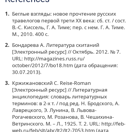
Беглые взгляды: новое прочтение русских
травелогов первой трети XX века: сб. ст. / сост.
В.-С. Киссель, Г. А. Тиме; пер. с нем. Г. А. Тиме.
М., 2010. 400 с.
Бондарева А. Литература скитаний
[Электронный ресурс] // Октябрь. 2012. № 7.
URL: http://magazines.russ.ru/
october/2012/7/bo18.htm (дата обращения:
30.07.2013).
Кржижановский С. Reise-Roman
[Электронный ресурс] // Литературная
энциклопедия: словарь литературных
терминов: в 2-х т. / под ред. Н. Бродского, А.
Лаврецкого, Э. Лунина, В. Львова-
Рогачевского, М. Розанова, В. Чешихина-
Ветринского. М. – Л., 1925. Т. 2. URL: http://feb-
web.ru/feb/slt/abc/lt2/lt2-7053.htm (дата