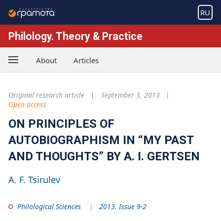
RU
Philology. Theory & Practice
About
Articles
Original research article
September 3, 2013
Open access
ON PRINCIPLES OF
AUTOBIOGRAPHISM IN “MY PAST
AND THOUGHTS” BY A. I. GERTSEN
A. F. Tsirulev
Philological Sciences
2013. Issue 9-2