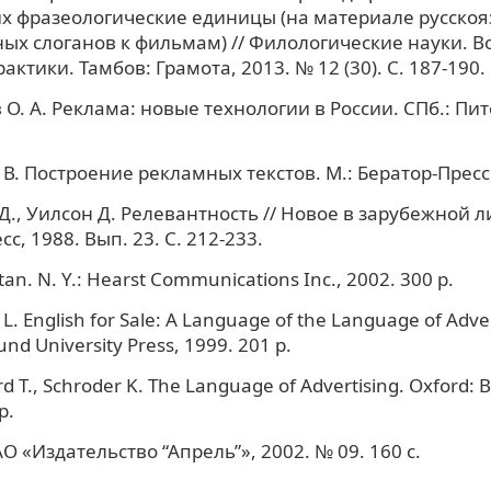
 фразеологические единицы (на материале русско
ых слоганов к фильмам) // Филологические науки. 
актики. Тамбов: Грамота, 2013. № 12 (30). C. 187-190.
О. А. Реклама: новые технологии в России. СПб.: Пит
В. Построение рекламных текстов. М.: Бератор-Пресс, 
., Уилсон Д. Релевантность // Новое в зарубежной л
сс, 1988. Вып. 23. С. 212-233.
an. N. Y.: Hearst Communications Inc., 2002. 300 p.
. English for Sale: A Language of the Language of Adver
nd University Press, 1999. 201 p.
d T., Schroder K. The Language of Advertising. Oxford: Ba
p.
АО «Издательство “Апрель”», 2002. № 09. 160 с.