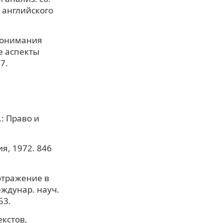
 английского
 понимания
е аспекты
7.
.
: Право и
я, 1972. 846
отражение в
еждунар. науч.
53.
кстов,