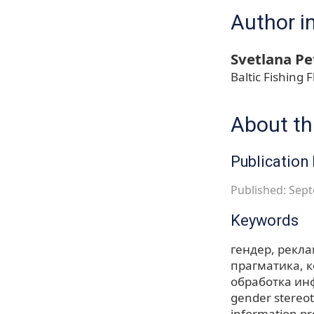
Author i
Svetlana P
Baltic Fishing
About thi
Publication 
Published: Sept
Keywords
гендер
рекла
прагматика
к
обработка и
gender stereo
information pr