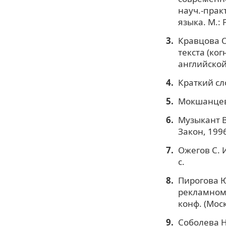
науч.-прак
языка. М.: 
Кравцова О
текста (ко
английской 
Краткий сл
Мокшанцев 
Музыкант В
Закон, 1996
Ожегов С. 
с.
Пирогова Ю
рекламном т
конф. (Моск
Соболева Н