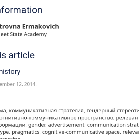
nformation
etrovna Ermakovich
 Fleet State Academy
s article
history
ember 12, 2014.
ма
коммуникативная стратегия
гендерный стереот
огнитивно-коммуникативное пространство
релеван
нформации
gender
advertisement
communication stra
type
pragmatics
cognitive-communicative space
releva
ocessing