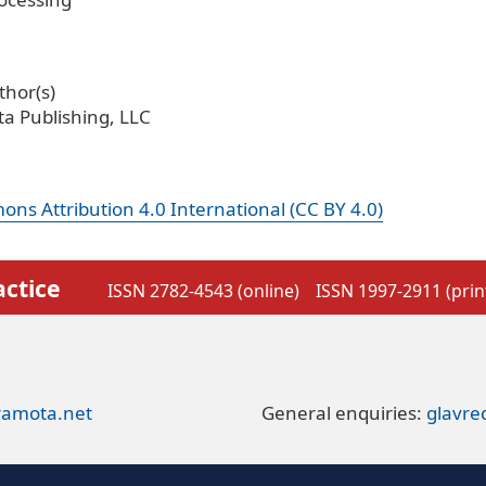
hor(s)
a Publishing, LLC
ns Attribution 4.0 International (CC BY 4.0)
actice
ISSN 2782-4543 (online)
ISSN 1997-2911 (prin
ramota.net
General enquiries:
glavr