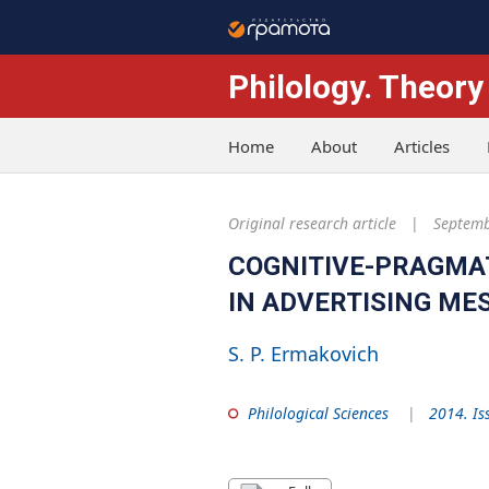
Philology. Theory
Home
About
Articles
Original research article
Septemb
COGNITIVE-PRAGMA
IN ADVERTISING ME
S. P. Ermakovich
Philological Sciences
2014. Is