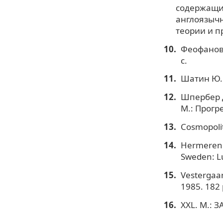
содержащих
англоязычн
теории и пр
Феофанов 
с.
Шатин Ю. 
Шпербер Д
М.: Прогре
Cosmopolit
Hermeren L
Sweden: Lu
Vestergaar
1985. 182 
XXL. М.: З