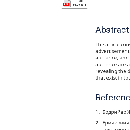
Full
text
RU
Abstract
The article con
advertisement
audience, and 
audience are a
revealing the 
that exist in t
Referen
Бодрийар Ж
Ермакович 
современно