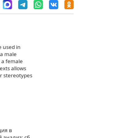
e used in
 a male
 a female
exts allows
r stereotypes
ция в
анализ: сб.