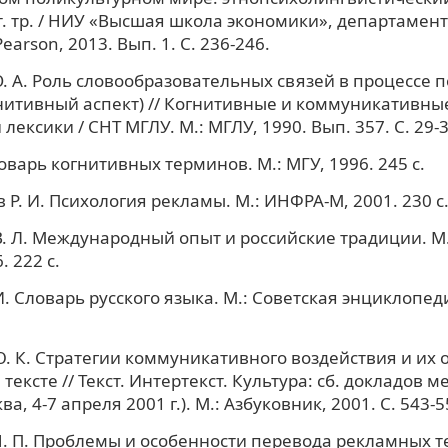
т. тр. / НИУ «Высшая школа экономики», департамент
Pearson, 2013. Вып. 1. С. 236-246.
. А. Роль словообразовательных связей в процессе
гнитивный аспект) // Когнитивные и коммуникативны
лексики / СНТ МГЛУ. М.: МГЛУ, 1990. Вып. 357. С. 29-3
оварь когнитивных терминов. М.: МГУ, 1996. 245 с.
Р. И. Психология рекламы. М.: ИНФРА-М, 2001. 230 с
. Л. Международный опыт и российские традиции. М.
. 222 с.
И. Словарь русского языка. М.: Советская энциклопеди
. К. Стратегии коммуникативного воздействия и их 
ексте // Текст. Интертекст. Культура: сб. докладов м
ва, 4-7 апреля 2001 г.). М.: Азбуковник, 2001. С. 543-5
. П. Проблемы и особенности перевода рекламных те