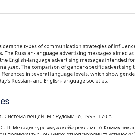
siders the types of communication strategies of influenc
s. The Russian-language advertising messages aimed at
the English-language advertising messages intended for
nalyzed. The comparison of gender-specific advertising t
differences in several language levels, which show gende
oday’s Russian- and English-language societies.
ces
. Система вещей. М.: Рудомино, 1995. 170 с.
С. П. Метадискурс «мужской» рекламы // Коммуника
м поликультурном мире: этнопсихолингвистический 