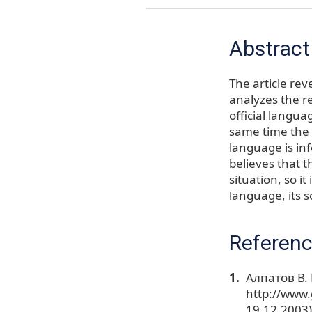
Abstract
The article rev
analyzes the r
official langua
same time the 
language is in
believes that th
situation, so i
language, its s
Referen
Алпатов В.
http://www
19.12.2003)