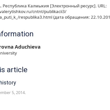
А. Республика Калмыкия [Электронный ресурс]. URL:
alerytishkov.ru/cntnt/publikacii3/
na_puti_k_/respublika3.html (дата обращения: 22.10.201
nformation
trovna Aduchieva
niversity
s article
history
ember 5, 2014.