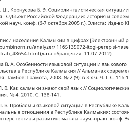
. Ц., Корнусова Б. Э. Социолингвистическая ситуаци
я - Субъект Российской Федерации: история и соврем
ой науч. конф. (6-7 октября 2005 г.). Элиста: Изд-во КГ
писи населения Калмыкии в цифрах [Электронный ре
bumbinorn.ru/analyzer/ 1165135072-itogi-perepisi-nase
cifrah_48654.html (дата обращения: 11.07.2012).
 В. А. Особенности языковой ситуации и языкового
льства в Республике Калмыкия // Альманах совреме
. Тамбов: Грамота, 2008. № 2 (9): в 3-х ч. Ч. I. С. 116-1
. В. Как калмыки знают свой язык // Социологически
я. № 4. 2010. С. 138-141.
. В. Проблемы языковой ситуации в Республике Кал
альные отношения в Республике Калмыкия: состоя
 перспективы развития: мат-лы науч.-практ. конф. Эл