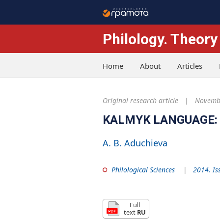
Philology. Theory
Home
About
Articles
Original research article
Novembe
KALMYK LANGUAGE:
A. B. Aduchieva
Philological Sciences
2014. Is
Full
text
RU