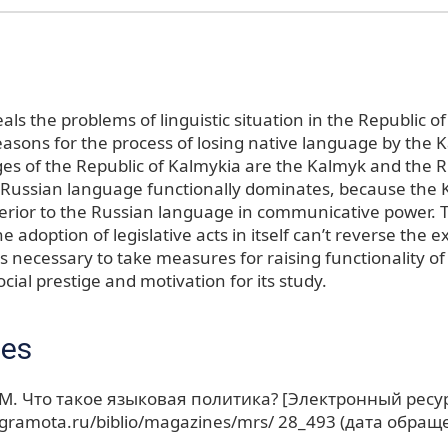
eals the problems of linguistic situation in the Republic 
easons for the process of losing native language by the 
ges of the Republic of Kalmykia are the Kalmyk and the R
Russian language functionally dominates, because the
ferior to the Russian language in communicative power. 
e adoption of legislative acts in itself can’t reverse the ex
t is necessary to take measures for raising functionality of
ocial prestige and motivation for its study.
ces
 М. Что такое языковая политика? [Электронный ресур
.gramota.ru/biblio/magazines/mrs/ 28_493 (дата обращ
.