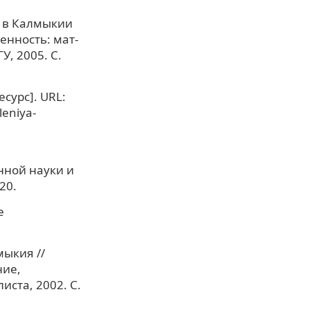
и в Калмыкии
енность: мат-
У, 2005. С.
сурс]. URL:
leniya-
нной науки и
20.
е
мыкия //
ние,
иста, 2002. С.