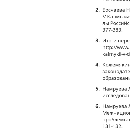
Босчаева Н
// Калмыки
лы Российск
377-383.
Итоги пере
http://www.
kalmykii-v-
Кожемякина
законодате
образования
Намруева Л
исследовани
Намруева Л
Межнацион
проблемы и
131-132.