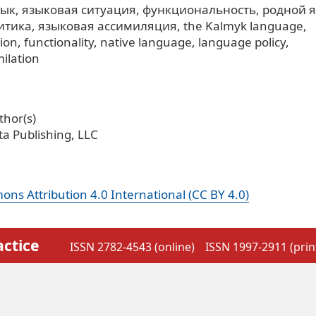
зык
языковая ситуация
функциональность
родной 
итика
языковая ассимиляция
the Kalmyk language
tion
functionality
native language
language policy
ilation
hor(s)
a Publishing, LLC
ns Attribution 4.0 International (CC BY 4.0)
actice
ISSN 2782-4543 (online)
ISSN 1997-2911 (prin