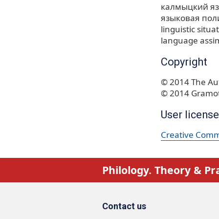
калмыцкий я
языковая пол
linguistic situa
language assim
Copyright
© 2014 The Aut
© 2014 Gramot
User license
Creative Commo
Philology. Theory & Pr
Contact us