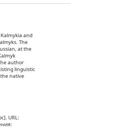
of Kalmykia and
Kalmyks. The
ussian, at the
 Kalmyk
The author
isting linguistic
 the native
с]. URL:
ения: