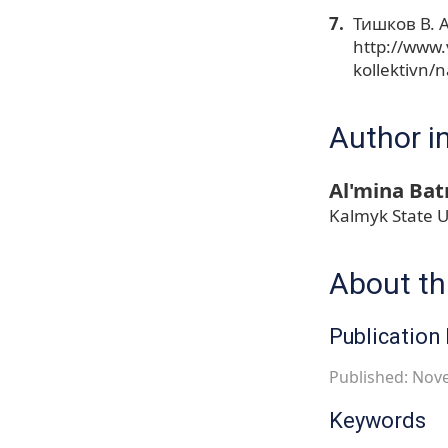
Тишков В. 
http://www.v
kollektivn/
Author i
Al'mina Ba
Kalmyk State U
About thi
Publication 
Published: Nov
Keywords