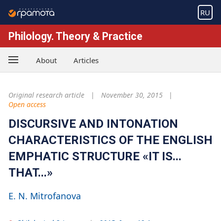
RU
Philology. Theory & Practice
About
Articles
Original research article
November 30, 2015
Open access
DISCURSIVE AND INTONATION
CHARACTERISTICS OF THE ENGLISH
EMPHATIC STRUCTURE «IT IS...
THAT...»
E. N. Mitrofanova