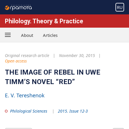
RU
Philology. Theory & Practice
About
Articles
Original research article
November 30, 2015
Open access
THE IMAGE OF REBEL IN UWE
TIMM’S NOVEL “RED”
E. V. Tereshenok
Philological Sciences
2015. Issue 12-3