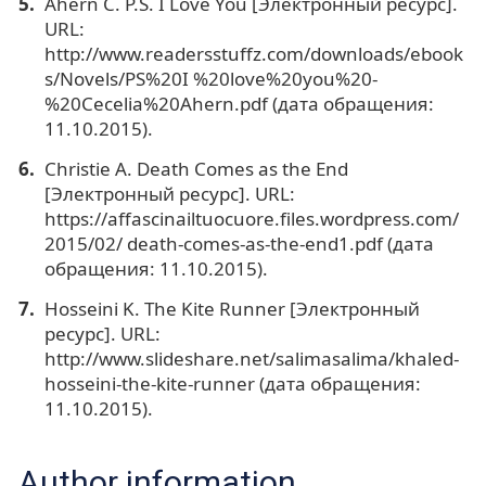
Ahern C. P.S. I Love You [Электронный ресурс].
URL:
http://www.readersstuffz.com/downloads/ebook
s/Novels/PS%20I %20love%20you%20-
%20Cecelia%20Ahern.pdf (дата обращения:
11.10.2015).
Christie А. Death Comes as the End
[Электронный ресурс]. URL:
https://affascinailtuocuore.files.wordpress.com/
2015/02/ death-comes-as-the-end1.pdf (дата
обращения: 11.10.2015).
Hosseini K. The Kite Runner [Электронный
ресурс]. URL:
http://www.slideshare.net/salimasalima/khaled-
hosseini-the-kite-runner (дата обращения:
11.10.2015).
Author information