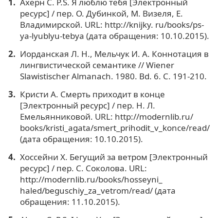
Ахерн С. P.S. Я люблю тебя [Электронный
ресурс] / пер. О. Дубинкой, М. Визеля, Е.
Владимирской. URL: http://knijky. ru/books/ps-
ya-lyublyu-tebya (дата обращения: 10.10.2015).
Иорданская Л. Н., Мельчук И. А. Коннотация в
лингвистической семантике // Wiener
Slawistischer Almanach. 1980. Bd. 6. С. 191-210.
Кристи А. Смерть приходит в конце
[Электронный ресурс] / пер. Н. Л.
Емельянниковой. URL: http://modernlib.ru/
books/kristi_agata/smert_prihodit_v_konce/read/
(дата обращения: 10.10.2015).
Хоссейни Х. Бегущий за ветром [Электронный
ресурс] / пер. С. Соколова. URL:
http://modernlib.ru/books/hosseyni_
haled/beguschiy_za_vetrom/read/ (дата
обращения: 11.10.2015).