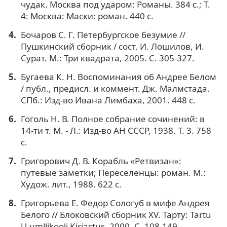
чудак. Москва под ударом: Романы. 384 с.; Т.
4: Москва: Маски: роман. 440 с.
Бочаров С. Г. Петербургское безумие //
Пушкинский сборник / сост. И. Лошилов, И.
Сурат. М.: Три квадрата, 2005. С. 305-327.
Бугаева К. Н. Воспоминания об Андрее Белом
/ публ., предисл. и коммент. Дж. Малмстада.
СПб.: Изд-во Ивана Лимбаха, 2001. 448 с.
Гоголь Н. В. Полное собрание сочинений: в
14-ти т. М. - Л.: Изд-во АН СССР, 1938. Т. 3. 758
с.
Григорович Д. В. Корабль «Ретвизан»:
путевые заметки; Переселенцы: роман. М.:
Худож. лит., 1988. 622 с.
Григорьева Е. Федор Сологуб в мифе Андрея
Белого // Блоковский сборник XV. Тарту: Tartu
U-umllikooli Kirjastus, 2000. С. 108-149.