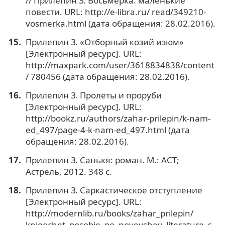
// Прилепин З. Восьмёрка: маленькие
повести. URL: http://e-libra.ru/ read/349210-
vosmerka.html (дата обращения: 28.02.2016).
Прилепин З. «Отборный козий изюм»
[Электронный ресурс]. URL:
http://maxpark.com/user/3618834838/content
/ 780456 (дата обращения: 28.02.2016).
Прилепин З. Пролеты и проруби
[Электронный ресурс]. URL:
http://bookz.ru/authors/zahar-prilepin/k-nam-
ed_497/page-4-k-nam-ed_497.html (дата
обращения: 28.02.2016).
Прилепин З. Санькя: роман. М.: АСТ;
Астрель, 2012. 348 с.
Прилепин З. Саркастическое отступление
[Электронный ресурс]. URL:
http://modernlib.ru/books/zahar_prilepin/
knigochet_posobie_po_noveyshey_literature_s_