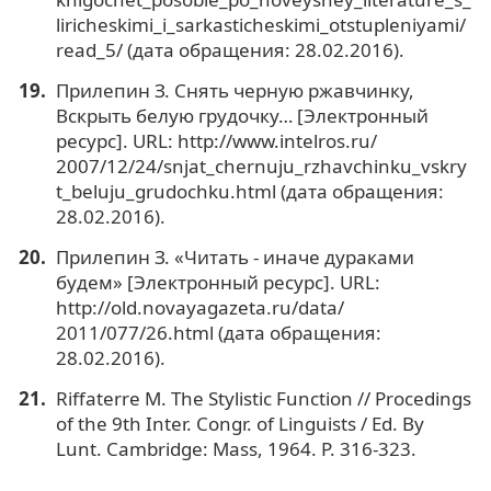
liricheskimi_i_sarkasticheskimi_otstupleniyami/
read_5/ (дата обращения: 28.02.2016).
Прилепин З. Снять черную ржавчинку,
Вскрыть белую грудочку… [Электронный
ресурс]. URL: http://www.intelros.ru/
2007/12/24/snjat_chernuju_rzhavchinku_vskry
t_beluju_grudochku.html (дата обращения:
28.02.2016).
Прилепин З. «Читать - иначе дураками
будем» [Электронный ресурс]. URL:
http://old.novayagazeta.ru/data/
2011/077/26.html (дата обращения:
28.02.2016).
Riffaterre M. The Stylistic Function // Procedings
of the 9th Inter. Congr. of Linguists / Ed. By
Lunt. Cambridge: Mass, 1964. P. 316-323.