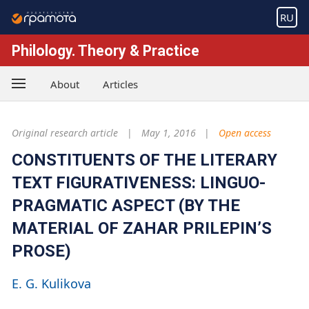
RU
Philology. Theory & Practice
About
Articles
Original research article
May 1, 2016
Open access
CONSTITUENTS OF THE LITERARY
TEXT FIGURATIVENESS: LINGUO-
PRAGMATIC ASPECT (BY THE
MATERIAL OF ZAHAR PRILEPIN’S
PROSE)
E. G. Kulikova