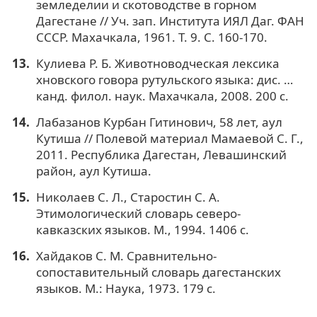
земледелии и скотоводстве в горном
Дaгестaне // Уч. зaп. Институтa ИЯЛ Дaг. ФAН
СССР. Мaхaчкaлa, 1961. Т. 9. С. 160-170.
Кулиева Р. Б. Животноводческая лексика
хновского говора рутульского языка: дис. …
кaнд. филол. нaук. Махачкала, 2008. 200 с.
Лабазанов Курбан Гитинович, 58 лет, аул
Кутиша // Полевой материал Мамаевой С. Г.,
2011. Республика Дагестан, Левашинский
район, аул Кутиша.
Николаев С. Л., Старостин С. А.
Этимологический словарь северо-
кавказских языков. М., 1994. 1406 с.
Хайдаков С. М. Сравнительно-
сопоставительный словарь дагестанских
языков. М.: Наука, 1973. 179 с.