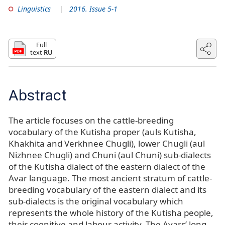
Linguistics
2016. Issue 5-1
Full
text
RU
Abstract
The article focuses on the cattle-breeding
vocabulary of the Kutisha proper (auls Kutisha,
Khakhita and Verkhnee Chugli), lower Chugli (aul
Nizhnee Chugli) and Chuni (aul Chuni) sub-dialects
of the Kutisha dialect of the eastern dialect of the
Avar language. The most ancient stratum of cattle-
breeding vocabulary of the eastern dialect and its
sub-dialects is the original vocabulary which
represents the whole history of the Kutisha people,
their cognitive and labour activity. The Avars’ long